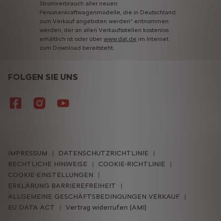
Stromverbrauch
aller
neuen
Personenkraftwagenmodelle,
die
in
Deutschland
zum
Verkauf
angeboten
werden“
entnommen
werden,
der
an
allen
Verkaufsstellen
kostenlos
erhältlich
ist
oder
über
www.dat.de
im
Internet
zum
Download
bereitsteht.
FOLGEN SIE UNS
IMPRESSUM
DATENSCHUTZRICHTLINIE
RECHTLICHE HINWEISE
COOKIE-RICHTLINIE
COOKIE-EINSTELLUNGEN
ERKLÄRUNG BARRIEREFREIHEIT
ALLGEMEINE GESCHÄFTSBEDINGUNGEN VERKAUF
EU DATA ACT
Vertrag widerrufen (AMI)