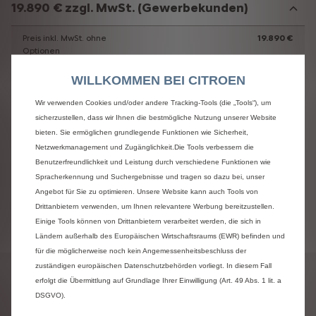
19.890 € zzgl. MwSt. (Gewerbekunden)
Preis inkl. MwSt. ohne
19.890 €
Optionen
Personalisierung
0 €
WILLKOMMEN BEI CITROEN
Optionen
Wir verwenden Cookies und/oder andere Tracking-Tools (die „Tools“), um
Gesamtbetrag aller
0 €
sicherzustellen, dass wir Ihnen die bestmögliche Nutzung unserer Website
Optionen
bieten. Sie ermöglichen grundlegende Funktionen wie Sicherheit,
Netzwerkmanagement und Zugänglichkeit.Die Tools verbessern die
Benutzerfreundlichkeit und Leistung durch verschiedene Funktionen wie
Spracherkennung und Suchergebnisse und tragen so dazu bei, unser
Angebot für Sie zu optimieren. Unsere Website kann auch Tools von
Formular wird geöffnet…
Drittanbietern verwenden, um Ihnen relevantere Werbung bereitzustellen.
Einige Tools können von Drittanbietern verarbeitet werden, die sich in
Bitte warten Sie einen kleinen Moment…
Ländern außerhalb des Europäischen Wirtschaftsraums (EWR) befinden und
für die möglicherweise noch kein Angemessenheitsbeschluss der
zuständigen europäischen Datenschutzbehörden vorliegt. In diesem Fall
erfolgt die Übermittlung auf Grundlage Ihrer Einwilligung (Art. 49 Abs. 1 lit. a
Abbildungen
zeigen
ggfs.
Modelle
mit
höherwertiger
Ausstattung.
DSGVO).