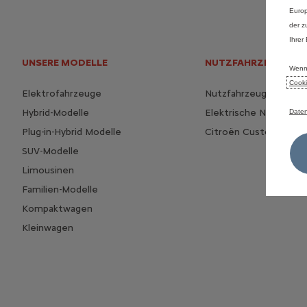
Europ
der z
Ihrer
UNSERE MODELLE
NUTZFAHRZEUGE
Wenn 
Cooki
Elektrofahrzeuge
Nutzfahrzeugpalette
Hybrid-Modelle
Elektrische Nutzfahr
Daten
Plug-in-Hybrid Modelle
Citroën CustomFit
SUV-Modelle
Limousinen
Familien-Modelle
Kompaktwagen
Kleinwagen