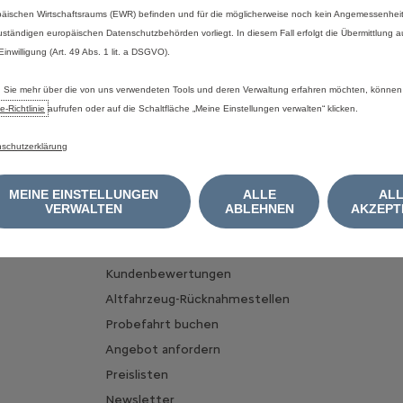
äischen Wirtschaftsraums (EWR) befinden und für die möglicherweise noch kein Angemessenhei
uständigen europäischen Datenschutzbehörden vorliegt. In diesem Fall erfolgt die Übermittlung 
 Einwilligung (Art. 49 Abs. 1 lit. a DSGVO).
MEIN FAHRZEUG FINDEN
ÜBER EL
Sie mehr über die von uns verwendeten Tools und deren Verwaltung erfahren möchten, können
e‑Richtlinie
aufrufen oder auf die Schaltfläche „Meine Einstellungen verwalten“ klicken.
Mein Fahrzeug konfigurieren
E-Mobilit
zeuge
Nutzfahrzeug konfigurieren
Vorteile v
schutzerklärung
Fahrzeug
Online leasen
Ladelösu
MEINE EINSTELLUNGEN
ALLE
AL
Sofort verfügbare Neuwagen
VERWALTEN
ABLEHNEN
AKZEPT
Ladezeit
Spoticar Gebrauchtwagen
FAQ
Citroën kauft Ihr Auto
Kundenbewertungen
Altfahrzeug-Rücknahmestellen
Probefahrt buchen
Angebot anfordern
Preislisten
Newsletter