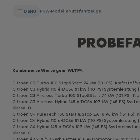
S
k
PKW-Modelle
Nutzfahrzeuge
MENU
i
p
t
S
o
k
C
i
PROBEFAHR
o
p
n
t
t
o
e
N
n
a
t
v
T
i
Kombinierte Werte gem. WLTP*:​
e
g
x
a
t
Citroën C3 Turbo 100 Stop&Start 74 kW (101 PS): Kraftstoffve
t
Citroën C3 Hybrid 110 ë-DCS6 81 kW (110 PS) Systemleistung [
i
o
Citroën C3 Aircross Turbo 100 Stop&Start 74 kW (101 PS): Kraft
n
Citroën C3 Aircross Hybrid 145 ë-DCS6 107 kW (145 PS) System
t
Klasse: D
e
Citroën C4 PureTech 130 Start & Stop EAT8 96 kW (131 PS): K
x
t
Citroën C4 Hybrid 110 ë-DCS6 81 kW (110 PS) Systemleistung 
Citroën C4 Hybrid 145 ë-DCS6 107 kW (145 PS) Systemleistung 
Klasse: C
Citroën ë-C4 X (50 kWh Batterie) Elektromotor 136 mit 100 k