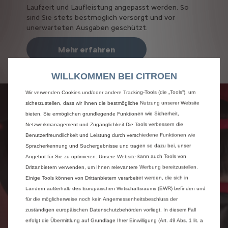
Laufzeit und Laufleistung angepasst werden. So
sind Sie stets bestmöglich versorgt und vor
unerwarteten Ausgaben geschützt.
Mehr erfahren
WILLKOMMEN BEI CITROEN
Wir verwenden Cookies und/oder andere Tracking-Tools (die „Tools“), um
sicherzustellen, dass wir Ihnen die bestmögliche Nutzung unserer Website
bieten. Sie ermöglichen grundlegende Funktionen wie Sicherheit,
Netzwerkmanagement und Zugänglichkeit.Die Tools verbessern die
Benutzerfreundlichkeit und Leistung durch verschiedene Funktionen wie
Spracherkennung und Suchergebnisse und tragen so dazu bei, unser
Angebot für Sie zu optimieren. Unsere Website kann auch Tools von
Drittanbietern verwenden, um Ihnen relevantere Werbung bereitzustellen.
Einige Tools können von Drittanbietern verarbeitet werden, die sich in
Ländern außerhalb des Europäischen Wirtschaftsraums (EWR) befinden und
für die möglicherweise noch kein Angemessenheitsbeschluss der
zuständigen europäischen Datenschutzbehörden vorliegt. In diesem Fall
erfolgt die Übermittlung auf Grundlage Ihrer Einwilligung (Art. 49 Abs. 1 lit. a