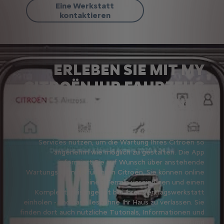
Eine Werkstatt
kontaktieren
ERLEBEN SIE MIT MY
CITROËN IHR FAHRZEUG
NEU
Mit der My Citroën App, die im App Store und für
Android verfügbar ist, können Sie eine Vielzahl von
Services nutzen, um die Wartung Ihres Citroën so
angenehm wie möglich zu gestalten. Die App
informiert Sie auf Wunsch über anstehende
Wartungstermine für Ihren Citroën, Sie können online
einen Termin vereinbaren und einen
Komplettpreisangebot bei Ihrer Vertragswerkstatt
einholen - und das alles, ohne Ihr Haus zu verlassen. Sie
finden dort auch nützliche Tutorials, Informationen und
Aktionen. Laden Sie die App gleich herunter und