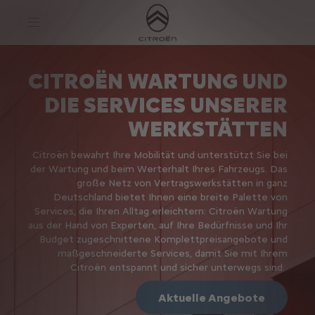
S
k
i
p
t
S
o
k
C
i
CITROËN WARTUNG UND
o
p
n
t
DIE SERVICES UNSERER
t
o
e
N
WERKSTÄTTEN
n
a
t
v
T
i
Citroën bewahrt Ihre Mobilität und unterstützt Sie bei
e
g
der Wartung und beim Werterhalt Ihres Fahrzeugs. Das
x
a
große Netz von Vertragswerkstätten in ganz
t
t
i
Deutschland bietet Ihnen eine breite Palette von
o
Services, die Ihren Alltag erleichtern: Citroën Wartung
n
aus der Hand von Experten, auf Ihre Bedürfnisse und Ihr
t
Budget zugeschnittene Komplettpreisangebote und
e
x
maßgeschneiderte Services, damit Sie mit Ihrem
t
Citroën entspannt und sicher unterwegs sind.
Aktuelle Angebote