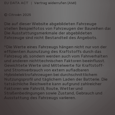
EU DATA ACT
Vertrag widerrufen (AMI)
Citroën 2025
Die auf dieser Website abgebildeten Fahrzeuge
stellen Beispielfotos von Fahrzeugen der Baureihen dar.
Die Ausstattungsmerkmale der abgebildeten
Fahrzeuge sind nicht Bestandteil des Angebots.
*Die Werte eines Fahrzeugs hängen nicht nur von der
effizienten Ausnutzung des Kraftstoffs durch das
Fahrzeug ab, sondern werden auch vom Fahrverhalten
und anderen nichttechnischen Faktoren beeinflusst.
Gewichtete Werte sind Mittelwerte für Kraftstoff-
und Stromverbrauch von extern aufladbaren
Hybridelektrofahrzeugen bei durchschnittlichem
Nutzungsprofil und täglichem Laden der Batterie. Die
tatsächliche Reichweite kann aufgrund zahlreicher
Faktoren wie Fahrstil, Route, Wetter und
Straßenbedingungen sowie Zustand, Gebrauch und
Ausstattung des Fahrzeugs variieren.