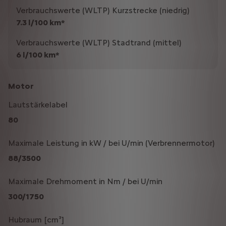
Verbrauchswerte (WLTP) Kurzstrecke (niedrig)
7.3 l/100 km*
Verbrauchswerte (WLTP) Stadtrand (mittel)
6 l/100 km*
Motor
Lautstärkelabel
80
Maximale Leistung in kW / bei U/min (Verbrennermotor)
88/3500
Maximale Drehmoment in Nm / bei U/min
300/1750
Hubraum [cm³]