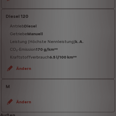
Diesel 120
Antrieb
Diesel
Getriebe
Manuell
Leistung (Höchste Nennleistung)
k. A.
CO₂-Emission
170 g/km**
Kraftstoffverbrauch
6.5 l/100 km**
Ändern
M
Ändern
Außen