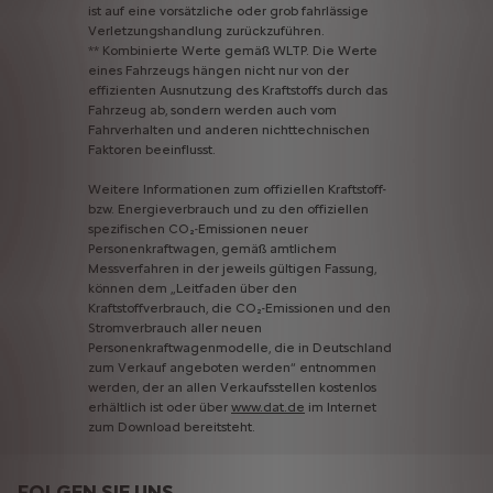
ist
auf
eine
vorsätzliche
oder
grob
fahrlässige
Verletzungshandlung
zurückzuführen.
**
Kombinierte
Werte
gemäß
WLTP.
Die
Werte
eines
Fahrzeugs
hängen
nicht
nur
von
der
effizienten
Ausnutzung
des
Kraftstoffs
durch
das
Fahrzeug
ab,
sondern
werden
auch
vom
Fahrverhalten
und
anderen
nichttechnischen
Faktoren
beeinflusst.
Weitere
Informationen
zum
offiziellen
Kraftstoff-
bzw.
Energieverbrauch
und
zu
den
offiziellen
spezifischen
CO₂-Emissionen
neuer
Personenkraftwagen,
gemäß
amtlichem
Messverfahren
in
der
jeweils
gültigen
Fassung,
können
dem
„Leitfaden
über
den
Kraftstoffverbrauch,
die
CO₂-Emissionen
und
den
Stromverbrauch
aller
neuen
Personenkraftwagenmodelle,
die
in
Deutschland
zum
Verkauf
angeboten
werden“
entnommen
werden,
der
an
allen
Verkaufsstellen
kostenlos
erhältlich
ist
oder
über
www.dat.de
im
Internet
zum
Download
bereitsteht.
FOLGEN SIE UNS