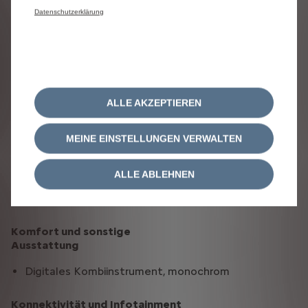
Datenschutzerklärung
Technik
Standard Halogen-Scheinwerfer, Tagfahrlicht
Licht- und Regensensor
Einparkhilfe hinten akustisch
ALLE AKZEPTIEREN
Sitze
Doppelbeifahrersitz
MEINE EINSTELLUNGEN VERWALTEN
Klima und Heizung
ALLE ABLEHNEN
Klimaanlage manuell
Komfort und sonstige
Ausstattung
Digitales Kombiinstrument, monochrom
Konnektivität und Infotainment