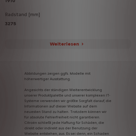
1910
Radstand [mm]
3275
Weiterlesen
Abbildungen
zeigen
ggfs.
Modelle
mit
höherwertiger
Ausstattung.
Angesichts
der
ständigen
Weiterentwicklung
unserer
Produktpalette
und
unserer
komplexen
IT-
Systeme
verwenden
wir
größte
Sorgfalt
darauf,
die
Informationen
auf
dieser
Website
auf
dem
neuesten
Stand
zu
halten.
Trotzdem
können
wir
für
absolute
Fehlerfreiheit
nicht
garantieren.
Citroën
schließt
jede
Haftung
für
Schäden,
die
direkt
oder
indirekt
aus
der
Benutzung
der
Website
entstehen,
aus.
Es
sei
denn,
ein
Schaden