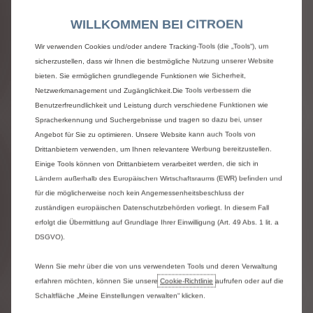
Elektrische Parkbremse
WILLKOMMEN BEI CITROEN
Wir verwenden Cookies und/oder andere Tracking-Tools (die „Tools“), um
Fenster und Türen
sicherzustellen, dass wir Ihnen die bestmögliche Nutzung unserer Website
bieten. Sie ermöglichen grundlegende Funktionen wie Sicherheit,
Schiebetür rechts manuell
Netzwerkmanagement und Zugänglichkeit.Die Tools verbessern die
Elektrische Fensterheber in Reihe 1
Benutzerfreundlichkeit und Leistung durch verschiedene Funktionen wie
Hecktüren, 180° öffnend, verblecht
Spracherkennung und Suchergebnisse und tragen so dazu bei, unser
Zentralverriegelung, 2 Funk-Schlüssel
Angebot für Sie zu optimieren. Unsere Website kann auch Tools von
Drittanbietern verwenden, um Ihnen relevantere Werbung bereitzustellen.
Sicherheit und Fahrassistenz
Einige Tools können von Drittanbietern verarbeitet werden, die sich in
Ländern außerhalb des Europäischen Wirtschaftsraums (EWR) befinden und
Geschwindigkeitsregler und -begrenzer
für die möglicherweise noch kein Angemessenheitsbeschluss der
zuständigen europäischen Datenschutzbehörden vorliegt. In diesem Fall
Laderaum
erfolgt die Übermittlung auf Grundlage Ihrer Einwilligung (Art. 49 Abs. 1 lit. a
DSGVO).
Trennwand verblecht
Wenn Sie mehr über die von uns verwendeten Tools und deren Verwaltung
Fahrwerk
erfahren möchten, können Sie unsere
Cookie‑Richtlinie
aufrufen oder auf die
Schaltfläche „Meine Einstellungen verwalten“ klicken.
Berganfahrassistent