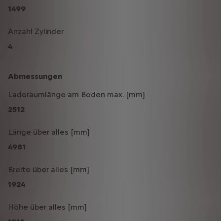
1499
Anzahl Zylinder
4
Abmessungen
Laderaumlänge am Boden max. [mm]
2512
Länge über alles [mm]
4981
Breite über alles [mm]
1924
Höhe über alles [mm]