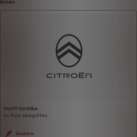
Innen
Stoff Curitiba
im Preis inbegriffen
Ändern