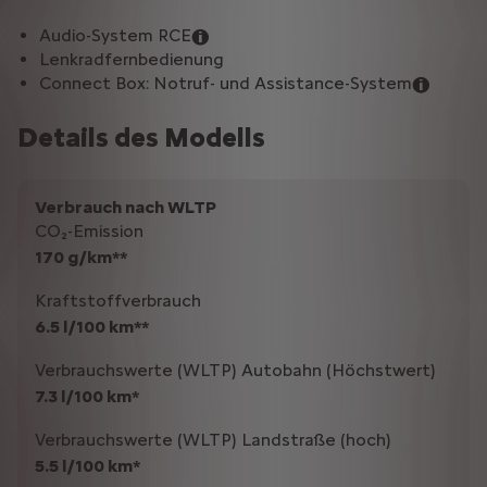
Audio-System RCE
Lenkradfernbedienung
Connect Box: Notruf- und Assistance-System
Details des Modells
Verbrauch nach WLTP
CO₂-Emission
170 g/km**
Kraftstoffverbrauch
6.5 l/100 km**
Verbrauchswerte (WLTP) Autobahn (Höchstwert)
7.3 l/100 km*
Verbrauchswerte (WLTP) Landstraße (hoch)
5.5 l/100 km*