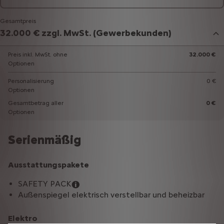
Gesamtpreis
32.000 € zzgl. MwSt. (Gewerbekunden)
Preis inkl. MwSt. ohne
32.000 €
Optionen
Personalisierung
0 €
Optionen
Gesamtbetrag aller
0 €
Optionen
Serienmäßig
Ausstattungspakete
SAFETY PACK
Außenspiegel elektrisch verstellbar und beheizbar
Elektro