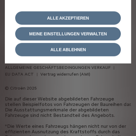
ALLE AKZEPTIEREN
MEINE EINSTELLUNGEN VERWALTEN
IMPRESSUM
DATENSCHUTZRICHTLINIE
RECHTLICHE HINWEISE
COOKIE-RICHTLINIE
ALLE ABLEHNEN
COOKIE-EINSTELLUNGEN
ERKLÄRUNG BARRIEREFREIHEIT
ALLGEMEINE GESCHÄFTSBEDINGUNGEN VERKAUF
EU DATA ACT
Vertrag widerrufen (AMI)
Citroën 2025
Die auf dieser Website abgebildeten Fahrzeuge
stellen Beispielfotos von Fahrzeugen der Baureihen dar.
Die Ausstattungsmerkmale der abgebildeten
Fahrzeuge sind nicht Bestandteil des Angebots.
*Die Werte eines Fahrzeugs hängen nicht nur von der
effizienten Ausnutzung des Kraftstoffs durch das