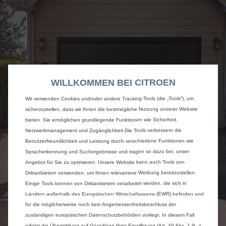
WILLKOMMEN BEI CITROEN
Wir verwenden Cookies und/oder andere Tracking-Tools (die „Tools“), um
sicherzustellen, dass wir Ihnen die bestmögliche Nutzung unserer Website
bieten. Sie ermöglichen grundlegende Funktionen wie Sicherheit,
Netzwerkmanagement und Zugänglichkeit.Die Tools verbessern die
Benutzerfreundlichkeit und Leistung durch verschiedene Funktionen wie
Spracherkennung und Suchergebnisse und tragen so dazu bei, unser
Angebot für Sie zu optimieren. Unsere Website kann auch Tools von
Drittanbietern verwenden, um Ihnen relevantere Werbung bereitzustellen.
Einige Tools können von Drittanbietern verarbeitet werden, die sich in
Ländern außerhalb des Europäischen Wirtschaftsraums (EWR) befinden und
für die möglicherweise noch kein Angemessenheitsbeschluss der
zuständigen europäischen Datenschutzbehörden vorliegt. In diesem Fall
erfolgt die Übermittlung auf Grundlage Ihrer Einwilligung (Art. 49 Abs. 1 lit. a