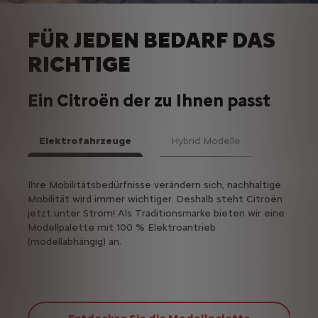
FÜR JEDEN BEDARF DAS
RICHTIGE
Ein Citroën der zu Ihnen passt
Elektrofahrzeuge
Hybrid Modelle
Plug-in 
Weit
Ihre Mobilitätsbedürfnisse verändern sich, nachhaltige
Hybri
Mobilität wird immer wichtiger. Deshalb steht Citroën
zwisc
jetzt unter Strom! Als Traditionsmarke bieten wir eine
Modellpalette mit 100 % Elektroantrieb
(modellabhängig) an.