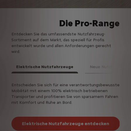
Die Pro-Range
Entdecken Sie das umfassendste Nutzfahrzeug-
Sortiment auf dem Markt, das speziell für Profis
entwickelt wurde und allen Anforderungen gerecht
wird.
Elektrische Nutzfahrzeuge
Neue Nutzfahrzeuge
Weit
 dann
Entscheiden Sie sich für eine verantwortungsbewusste
Benöt
ingo
Mobilität mit einem 100% elektrisch betriebenen
finde
dell
Transporter und profitieren Sie von sparsamem Fahren
Kaste
mit Komfort und Ruhe an Bord.
für Ih
Elektrische Nutzfahrzeuge entdecken