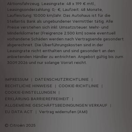
Aktionsfahrzeug. Leasingrate: 48 x 199 € mtl.,
Leasingsonderzahlung: 0,- €, Laufzeit: 48 Monate,
Laufleistung: 10.000 km/Jahr. Das Autohaus ist für die
Stellantis Bank als ungebundener Vermittler tätig. Alle
Preise verstehen sich inkl. Umsatzsteuer. Mehr- und
Minderkilometer (Freigrenze 2.500 km) sowie eventuell
vorhandene Schäden werden nach Vertragsende gesondert
abgerechnet. Die Überführungskosten sind in der
Leasingrate nicht enthalten und sind gesondert an den
anbietenden Händler zu entrichten. Angebot gültig bis zum
30.09.2026 und nur solange Vorrat reicht.
IMPRESSUM
DATENSCHUTZRICHTLINIE
RECHTLICHE HINWEISE
COOKIE-RICHTLINIE
COOKIE-EINSTELLUNGEN
ERKLÄRUNG BARRIEREFREIHEIT
ALLGEMEINE GESCHÄFTSBEDINGUNGEN VERKAUF
EU DATA ACT
Vertrag widerrufen (AMI)
Citroën 2025