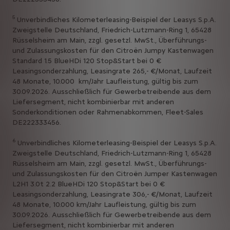
5
Unverbindliches Kilometerleasing-Beispiel der Leasys S.p.A.
Zweigstelle Deutschland, Friedrich-Lutzmann-Ring 1, 65428
Rüsselsheim am Main, zzgl. gesetzl. MwSt., Überführungs-
und Zulassungskosten für den Citroën Jumpy Kastenwagen
Standard 1.5 BlueHDi 120 Stop&Start bei 0 €
Leasingsonderzahlung, Leasingrate 265,- €/Monat, Laufzeit
48 Monate, 10.000 km/Jahr Laufleistung, gültig bis zum
30.09.2026. Ausschließlich für Gewerbetreibende aus dem
Liefersegment, nicht kombinierbar mit anderen
Sonderkonditionen oder Rahmenabkommen, Fleet-Sales
DE222333456.
6
Unverbindliches Kilometerleasing-Beispiel der Leasys S.p.A.
Zweigstelle Deutschland, Friedrich-Lutzmann-Ring 1, 65428
Rüsselsheim am Main, zzgl. gesetzl. MwSt., Überführungs-
und Zulassungskosten für den Citroën Jumper Kastenwagen
L2H1 3.0t 2.2 BlueHDi 120 Stop&Start bei 0 €
Leasingsonderzahlung, Leasingrate 306,- €/Monat, Laufzeit
48 Monate, 10.000 km/Jahr Laufleistung, gültig bis zum
30.09.2026. Ausschließlich für Gewerbetreibende aus dem
Liefersegment, nicht kombinierbar mit anderen