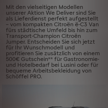
Mit den vielseitigen Modellen
unserer Aktion We Deliver sind Sie
als Lieferdienst perfekt aufgestellt
– vom kompakten Citroën ë-C3 Van
fürs städtische Umfeld bis hin zum
Transport-Champion Citroën
Jumper. Entscheiden Sie sich jetzt
für Ihr Wunschmodell und
profitieren Sie zusätzlich von einem
500€ Gutschein** für Gastronomie-
und Hotelbedarf bei Lusini oder für
bequeme Arbeitsbekleidung von
Schöffel PRO.