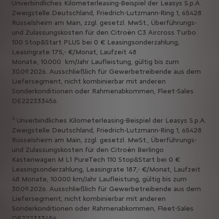
Unverbindliches Kilometerleasing-Beispiel der Leasys S.p.A.
Zweigstelle Deutschland, Friedrich-Lutzmann-Ring 1, 65428
Rüsselsheim am Main, zzgl. gesetzl. MwSt., Überführungs-
und Zulassungskosten für den Citroën C3 Aircross Turbo
100 Stop&Start PLUS bei 0 € Leasingsonderzahlung,
Leasingrate 175,- €/Monat, Laufzeit 48
Monate, 10.000 km/Jahr Laufleistung, gültig bis zum
30.09.2026. Ausschließlich für Gewerbetreibende aus dem
Liefersegment, nicht kombinierbar mit anderen
Sonderkonditionen oder Rahmenabkommen, Fleet-Sales
DE222333456.
4
Unverbindliches Kilometerleasing-Beispiel der Leasys S.p.A.
Zweigstelle Deutschland, Friedrich-Lutzmann-Ring 1, 65428
Rüsselsheim am Main, zzgl. gesetzl. MwSt., Überführungs-
und Zulassungskosten für den Citroën Berlingo
Kastenwagen M L1 PureTech 110 Stop&Start bei 0 €
Leasingsonderzahlung, Leasingrate 187,- €/Monat, Laufzeit
48 Monate, 10.000 km/Jahr Laufleistung, gültig bis zum
30.09.2026. Ausschließlich für Gewerbetreibende aus dem
Liefersegment, nicht kombinierbar mit anderen
Sonderkonditionen oder Rahmenabkommen, Fleet-Sales
DE222333456.