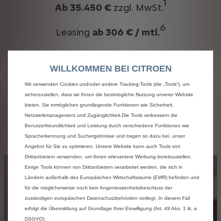
1​
Ab 35.450 €
zzgl. MwSt.
6
Leasing
ab 306 € / mtl.
+ 500 € Gutschein** von Lusini oder Schöffel
WILLKOMMEN BEI CITROEN
PRO
Wir verwenden Cookies und/oder andere Tracking-Tools (die „Tools“), um
sicherzustellen, dass wir Ihnen die bestmögliche Nutzung unserer Website
bieten. Sie ermöglichen grundlegende Funktionen wie Sicherheit,
Netzwerkmanagement und Zugänglichkeit.Die Tools verbessern die
Modell entdecken
Benutzerfreundlichkeit und Leistung durch verschiedene Funktionen wie
Spracherkennung und Suchergebnisse und tragen so dazu bei, unser
Angebot für Sie zu optimieren. Unsere Website kann auch Tools von
Drittanbietern verwenden, um Ihnen relevantere Werbung bereitzustellen.
Einige Tools können von Drittanbietern verarbeitet werden, die sich in
Ländern außerhalb des Europäischen Wirtschaftsraums (EWR) befinden und
für die möglicherweise noch kein Angemessenheitsbeschluss der
zuständigen europäischen Datenschutzbehörden vorliegt. In diesem Fall
erfolgt die Übermittlung auf Grundlage Ihrer Einwilligung (Art. 49 Abs. 1 lit. a
DSGVO).