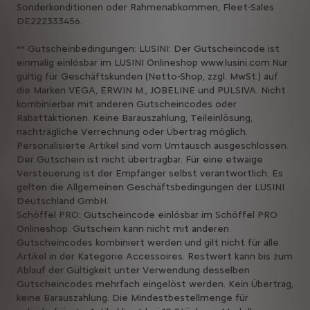
Sonderkonditionen oder Rahmenabkommen, Fleet-Sales
DE222333456.
** Gutscheinbedingungen: LUSINI: Der Gutscheincode ist
einmalig einlösbar im LUSINI Onlineshop www.lusini.com.Nur
gültig für Geschäftskunden (Netto-Shop, zzgl. MwSt.) auf
die Marken VEGA, ERWIN M., JOBELINE und PULSIVA. Nicht
kombinierbar mit anderen Gutscheincodes oder
Rabattaktionen. Keine Barauszahlung, Teileinlösung,
nachträgliche Verrechnung oder Übertrag möglich.
Personalisierte Artikel sind vom Umtausch ausgeschlossen.
Der Gutschein ist nicht übertragbar. Für eine etwaige
Versteuerung ist der Empfänger selbst verantwortlich. Es
gelten die Allgemeinen Geschäftsbedingungen der LUSINI
Deutschland GmbH.
Schöffel PRO: Gutscheincode einlösbar im Schöffel PRO
Onlineshop. Gutschein kann nicht mit anderen
Gutscheincodes kombiniert werden und gilt nicht für alle
Artikel in der Kategorie Accessoires. Restwert kann bis zum
Ablauf der Gültigkeit unter Verwendung desselben
Gutscheincodes mehrfach eingelöst werden. Kein Übertrag,
keine Barauszahlung. Die Mindestbestellmenge für