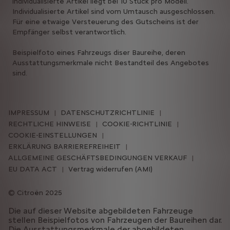
individualisierte Artikel liegt bei 10 Stück pro Modell.
Individualisierte Artikel sind vom Umtausch ausgeschlossen.
Für eine etwaige Versteuerung des Gutscheins ist der
Empfänger selbst verantwortlich.
Beispielfoto eines Fahrzeugs diser Baureihe, deren
Ausstattungsmerkmale nicht Bestandteil des Angebotes
sind.
IMPRESSUM
DATENSCHUTZRICHTLINIE
RECHTLICHE HINWEISE
COOKIE-RICHTLINIE
COOKIE-EINSTELLUNGEN
ERKLÄRUNG BARRIEREFREIHEIT
ALLGEMEINE GESCHÄFTSBEDINGUNGEN VERKAUF
EU DATA ACT
Vertrag widerrufen (AMI)
Citroën 2025
Die auf dieser Website abgebildeten Fahrzeuge
stellen Beispielfotos von Fahrzeugen der Baureihen dar.
Die Ausstattungsmerkmale der abgebildeten