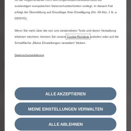
zuständigen europäischen Datenschutzbehörden vorliegt. In diesem Fall
erfolgt die Übermittlung auf Grundlage Ihrer Einwilligung (Art. 49 Abs. 1 lit. a
DSGVO).
Wenn Sie mehr über die von uns verwendeten Tools und deren Verwaltung
Heck-Kipper
erfahren möchten, können Sie unsere
Cookie‑Richtlinie
aufrufen oder auf die
Schaltfläche „Meine Einstellungen verwalten“ klicken.
Konfigurieren
Datenschutzerklärung
ALLE AKZEPTIEREN
MEINE EINSTELLUNGEN VERWALTEN
ALLE ABLEHNEN