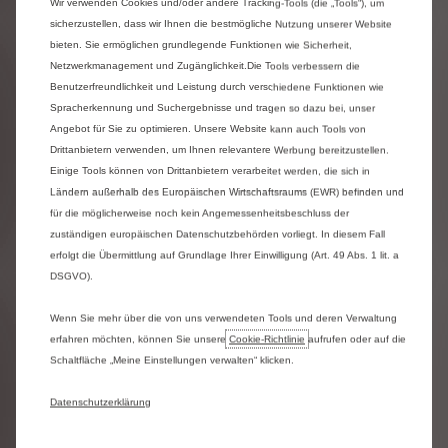
Januar 2026
Wir verwenden Cookies und/oder andere Tracking-Tools (die „Tools“), um
sicherzustellen, dass wir Ihnen die bestmögliche Nutzung unserer Website
Team D Einkleidung
bieten. Sie ermöglichen grundlegende Funktionen wie Sicherheit,
Netzwerkmanagement und Zugänglichkeit.Die Tools verbessern die
für Mailand Cortina
Benutzerfreundlichkeit und Leistung durch verschiedene Funktionen wie
Spracherkennung und Suchergebnisse und tragen so dazu bei, unser
Angebot für Sie zu optimieren. Unsere Website kann auch Tools von
Drittanbietern verwenden, um Ihnen relevantere Werbung bereitzustellen.
Ein Team – ein gemeinsamer Spirit!
Einige Tools können von Drittanbietern verarbeitet werden, die sich in
Das war die Inspiration für die Team D
Ländern außerhalb des Europäischen Wirtschaftsraums (EWR) befinden und
Bekleidung, die vom 7. bis 20. Januar in
für die möglicherweise noch kein Angemessenheitsbeschluss der
München an die SportlerInnen und
zuständigen europäischen Datenschutzbehörden vorliegt. In diesem Fall
weitere Personen aus Team D und
erfolgt die Übermittlung auf Grundlage Ihrer Einwilligung (Art. 49 Abs. 1 lit. a
Team D Paralympics übergeben wurde.
DSGVO).
Insgesamt wurden rund 500 Personen
mit jeweils rund 70 Kleidungsstücken
Wenn Sie mehr über die von uns verwendeten Tools und deren Verwaltung
ausgestattet, die nun in Mailand
erfahren möchten, können Sie unsere
Cookie‑Richtlinie
aufrufen oder auf die
Cortina zum Einsatz
Schaltfläche „Meine Einstellungen verwalten“ klicken.
kommen. Produzent der schicken
Datenschutzerklärung
Kollektion ist der Team D Partner
adidas.