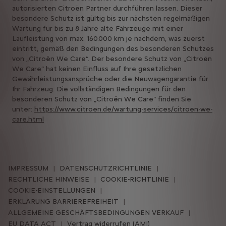
autorisierten Citroën Partner durchführen lassen. Dieser
besondere Schutz ist gültig bis zur nächsten regelmäßigen
Wartung für bis zu 8 Jahre alte Fahrzeuge mit einer
Laufleistung von max. 160.000 km je nachdem, was zuerst
eintritt, gemäß den Bedingungen des besonderen Schutzes
von „Citroën We Care“. Der besondere Schutz von „Citroën
We Care“ hat keinen Einfluss auf Ihre gesetzlichen
Gewährleistungsansprüche oder die Neuwagengarantie für
Ihr Fahrzeug. Die vollständigen Bedingungen für den
besonderen Schutz von „Citroën We Care“ finden Sie
unter:
https://www.citroen.de/wartung-services/citroen-we-
care.html
IMPRESSUM
DATENSCHUTZRICHTLINIE
RECHTLICHE HINWEISE
COOKIE-RICHTLINIE
COOKIE-EINSTELLUNGEN
ERKLÄRUNG BARRIEREFREIHEIT
ALLGEMEINE GESCHÄFTSBEDINGUNGEN VERKAUF
EU DATA ACT
Vertrag widerrufen (AMI)