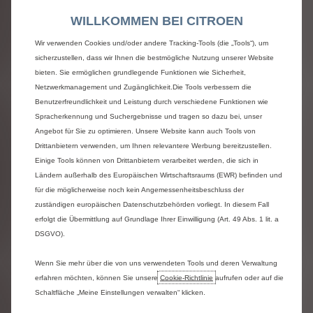
obersten Prioritäten
WILLKOMMEN BEI CITROEN
von Citroën.
Wir verwenden Cookies und/oder andere Tracking-Tools (die „Tools“), um
sicherzustellen, dass wir Ihnen die bestmögliche Nutzung unserer Website
Seit März 2024 gilt europaweit eine freiwillige
bieten. Sie ermöglichen grundlegende Funktionen wie Sicherheit,
erweiterte Unterstützungsregelung bei früheren
Netzwerkmanagement und Zugänglichkeit.Die Tools verbessern die
Generationen der PureTech 1.0- und 1.2-Motoren, die
Benutzerfreundlichkeit und Leistung durch verschiedene Funktionen wie
unter bestimmten Bedingungen 100 % der Kosten für
Spracherkennung und Suchergebnisse und tragen so dazu bei, unser
Teile und Arbeitszeit abdeckt. Die Regelung ist gültig
Angebot für Sie zu optimieren. Unsere Website kann auch Tools von
bis zu 10 Jahre oder 180.000 Kilometer, je nachdem, was
Drittanbietern verwenden, um Ihnen relevantere Werbung bereitzustellen.
zuerst eintritt.
Einige Tools können von Drittanbietern verarbeitet werden, die sich in
Ländern außerhalb des Europäischen Wirtschaftsraums (EWR) befinden und
Kunden, die zwischen dem 1. Januar 2022 und dem 31.
für die möglicherweise noch kein Angemessenheitsbeschluss der
Dezember 2024 Reparaturen aufgrund von
zuständigen europäischen Datenschutzbehörden vorliegt. In diesem Fall
übermäßigem Ölverbrauch und/oder vorzeitigem
erfolgt die Übermittlung auf Grundlage Ihrer Einwilligung (Art. 49 Abs. 1 lit. a
Verschleiß des Zahnriemens durchgeführt haben,
können einen entsprechenden Ausgleich beantragen.
DSGVO).
Eine spezielle Online-Plattform ermöglicht es Kunden,
Wenn Sie mehr über die von uns verwendeten Tools und deren Verwaltung
ihren Fall schnell und unkompliziert einzureichen sowie
erfahren möchten, können Sie unsere
Cookie‑Richtlinie
aufrufen oder auf die
die erforderlichen Dokumente hochzuladen.
Schaltfläche „Meine Einstellungen verwalten“ klicken.