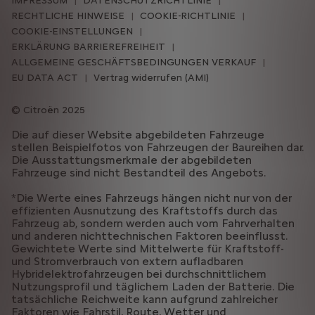
IMPRESSUM
DATENSCHUTZRICHTLINIE
RECHTLICHE HINWEISE
COOKIE-RICHTLINIE
COOKIE-EINSTELLUNGEN
ERKLÄRUNG BARRIEREFREIHEIT
ALLGEMEINE GESCHÄFTSBEDINGUNGEN VERKAUF
EU DATA ACT
Vertrag widerrufen (AMI)
Citroën 2025
Die auf dieser Website abgebildeten Fahrzeuge
stellen Beispielfotos von Fahrzeugen der Baureihen dar.
Die Ausstattungsmerkmale der abgebildeten
Fahrzeuge sind nicht Bestandteil des Angebots.
*Die Werte eines Fahrzeugs hängen nicht nur von der
effizienten Ausnutzung des Kraftstoffs durch das
Fahrzeug ab, sondern werden auch vom Fahrverhalten
und anderen nichttechnischen Faktoren beeinflusst.
Gewichtete Werte sind Mittelwerte für Kraftstoff-
und Stromverbrauch von extern aufladbaren
Hybridelektrofahrzeugen bei durchschnittlichem
Nutzungsprofil und täglichem Laden der Batterie. Die
tatsächliche Reichweite kann aufgrund zahlreicher
Faktoren wie Fahrstil, Route, Wetter und