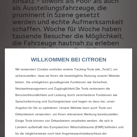
Einsatz – sowohl als Pool- als auch
als Ausstellungsfahrzeuge, die
prominent in Szene gesetzt
werden und echte Aufmerksamkeit
schaffen. Woche für Woche haben
tausende Besucher die Möglichkeit,
die Fahrzeuge hautnah zu erleben
und sich direkt von Qualität,
Komfort und Innovation zu
WILLKOMMEN BEI CITROEN
überzeugen.
Wir verwenden Cookies und/oder andere Tracking-Tools (die „Tools“), um
Aber Citroën bringt weit mehr mit
sicherzustellen, dass wir Ihnen die bestmögliche Nutzung unserer Website
bieten. Sie ermöglichen grundlegende Funktionen wie Sicherheit,
als nur automobile Expertise, denn
Netzwerkmanagement und Zugänglichkeit.Die Tools verbessern die
beide Partner teilen eine
Benutzerfreundlichkeit und Leistung durch verschiedene Funktionen wie
gemeinsame Vision: „
Mobilität für
Spracherkennung und Suchergebnisse und tragen so dazu bei, unser
alle
“ trifft auf „
Surfen für alle
“ –
Angebot für Sie zu optimieren. Unsere Website kann auch Tools von
befeuert durch den Pioniergeist
Drittanbietern verwenden, um Ihnen relevantere Werbung bereitzustellen.
und die Leidenschaft der
Einige Tools können von Drittanbietern verarbeitet werden, die sich in
Kooperationspartner für den
Ländern außerhalb des Europäischen Wirtschaftsraums (EWR) befinden und
Wassersport.
für die möglicherweise noch kein Angemessenheitsbeschluss der