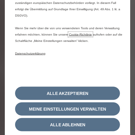
zuständigen europäischen Datenschutzbehörden vorliegt. In diesem Fall
Passend dazu präsentiert Citroën in
erfolgt die Übermittlung auf Grundlage Ihrer Einwilligung (Art. 49 Abs. 1 lit. a
der O
Surftown MUC auch
DSGVO).
2
regelmäßig spannende Surf-Events.
Wenn Sie mehr über die von uns verwendeten Tools und deren Verwaltung
Dranbleiben lohnt sich!
erfahren möchten, können Sie unsere
Cookie‑Richtlinie
aufrufen oder auf die
Schaltfläche „Meine Einstellungen verwalten“ klicken.
Datenschutzerklärung
ALLE AKZEPTIEREN
MEINE EINSTELLUNGEN VERWALTEN
ALLE ABLEHNEN