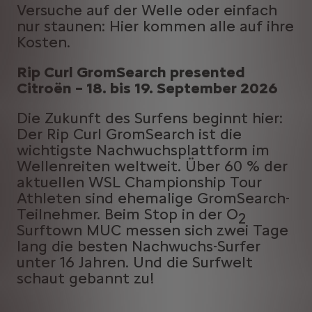
Versuche auf der Welle oder einfach
nur staunen: Hier kommen alle auf ihre
Kosten.
Rip Curl GromSearch presented
Citroën – 18. bis 19. September 2026
Die Zukunft des Surfens beginnt hier:
Der Rip Curl GromSearch ist die
wichtigste Nachwuchsplattform im
Wellenreiten weltweit. Über 60 % der
aktuellen WSL Championship Tour
Athleten sind ehemalige GromSearch-
Teilnehmer. Beim Stop in der O
2
Surftown MUC messen sich zwei Tage
lang die besten Nachwuchs-Surfer
unter 16 Jahren. Und die Surfwelt
schaut gebannt zu!