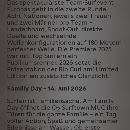
Das spektakulärste Team-Surfevent
Europas geht in die zweite Runde.
Acht Nationen, jeweils zwei Frauen
und zwei Männer pro Team –
Leaderboard, Shoot-Out, direkte
Duelle und wechselnde
Wellenkonfigurationen auf 180 Metern
perfekter Welle. Die Premiere 2025
war mit Top-Surfern ein
Publikumsrenner. 2026 setzt die
Präsentation der Rip Curl ami Limited
Edition ein zusätzliches Glanzlicht.
Familiy Day – 14. Juni 2026
Surfen ist Familiensache. Am Family
Day öffnet die O
Surftown MUC ihre
2
Türen für die ganze Familie – ein Tag
voller Action, Spaß und gemeinsamer
Erlebnisse am Wasser. Ob erste