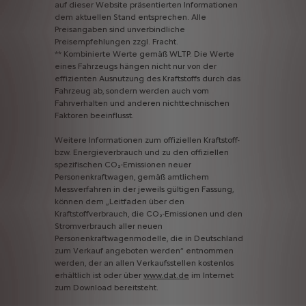
auf
dieser
Website
präsentierten
Informationen
dem
aktuellen
Stand
entsprechen.
Alle
Preisangaben
sind
unverbindliche
Preisempfehlungen
zzgl.
Fracht.
**
Kombinierte
Werte
gemäß
WLTP.
Die
Werte
eines
Fahrzeugs
hängen
nicht
nur
von
der
effizienten
Ausnutzung
des
Kraftstoffs
durch
das
Fahrzeug
ab,
sondern
werden
auch
vom
Fahrverhalten
und
anderen
nichttechnischen
Faktoren
beeinflusst.
Weitere
Informationen
zum
offiziellen
Kraftstoff-
bzw.
Energieverbrauch
und
zu
den
offiziellen
spezifischen
CO₂-Emissionen
neuer
Personenkraftwagen,
gemäß
amtlichem
Messverfahren
in
der
jeweils
gültigen
Fassung,
können
dem
„Leitfaden
über
den
Kraftstoffverbrauch,
die
CO₂-Emissionen
und
den
Stromverbrauch
aller
neuen
Personenkraftwagenmodelle,
die
in
Deutschland
zum
Verkauf
angeboten
werden“
entnommen
werden,
der
an
allen
Verkaufsstellen
kostenlos
erhältlich
ist
oder
über
www.dat.de
im
Internet
zum
Download
bereitsteht.