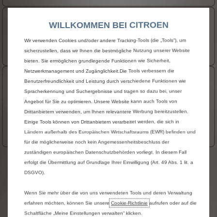
Berlingo Van Kastenwagen M XTR
WILLKOMMEN BEI CITROEN
26.200 € zzgl. MwSt. (Gewerbekunden)
Ab
Wir verwenden Cookies und/oder andere Tracking-Tools (die „Tools“), um
Mehr Details…
sicherzustellen, dass wir Ihnen die bestmögliche Nutzung unserer Website
bieten. Sie ermöglichen grundlegende Funktionen wie Sicherheit,
Netzwerkmanagement und Zugänglichkeit.Die Tools verbessern die
Berlingo Van Kastenwagen M erhöhte
Benutzerfreundlichkeit und Leistung durch verschiedene Funktionen wie
Nutzlast XTR
Spracherkennung und Suchergebnisse und tragen so dazu bei, unser
Angebot für Sie zu optimieren. Unsere Website kann auch Tools von
Auch mit Elektromotor verfügbar
Drittanbietern verwenden, um Ihnen relevantere Werbung bereitzustellen.
33.050 € zzgl. MwSt. (Gewerbekunden)
Ab
Einige Tools können von Drittanbietern verarbeitet werden, die sich in
Mehr Details…
Ländern außerhalb des Europäischen Wirtschaftsraums (EWR) befinden und
für die möglicherweise noch kein Angemessenheitsbeschluss der
zuständigen europäischen Datenschutzbehörden vorliegt. In diesem Fall
erfolgt die Übermittlung auf Grundlage Ihrer Einwilligung (Art. 49 Abs. 1 lit. a
Beispielfoto
eines
Fahrzeuges
der
Baureihe,
DSGVO).
dessen
Ausstattungsmerkmale
nicht
Bestandteil
des
Angebotes
sind.
Wenn Sie mehr über die von uns verwendeten Tools und deren Verwaltung
Angesichts
der
ständigen
Weiterentwicklung
erfahren möchten, können Sie unsere
Cookie‑Richtlinie
aufrufen oder auf die
unserer
Produktpalette
und
unserer
komplexen
IT-
Schaltfläche „Meine Einstellungen verwalten“ klicken.