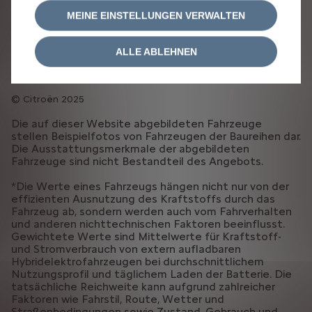
RECHTLICHE HINWEISE
COOKIE-RICHTLINIE
MEINE EINSTELLUNGEN VERWALTEN
COOKIE-EINSTELLUNGEN
ERKLÄRUNG BARRIEREFREIHEIT
ALLGEMEINE GESCHÄFTSBEDINGUNGEN VERKAUF
ALLE ABLEHNEN
EU DATA ACT
Vertrag widerrufen (AMI)
Citroën 2025
Die auf dieser Website abgebildeten Fahrzeuge
stellen Beispielfotos von Fahrzeugen der Baureihen dar.
Die Ausstattungsmerkmale der abgebildeten
Fahrzeuge sind nicht Bestandteil des Angebots.
*Die Werte eines Fahrzeugs hängen nicht nur von der
effizienten Ausnutzung des Kraftstoffs durch das
Fahrzeug ab, sondern werden auch vom Fahrverhalten
und anderen nichttechnischen Faktoren beeinflusst.
Gewichtete Werte sind Mittelwerte für Kraftstoff-
und Stromverbrauch von extern aufladbaren
Hybridelektrofahrzeugen bei durchschnittlichem
Nutzungsprofil und täglichem Laden der Batterie. Die
tatsächliche Reichweite kann aufgrund zahlreicher
Faktoren wie Fahrstil, Route, Wetter und
Straßenbedingungen sowie Zustand, Gebrauch und