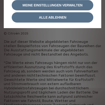
RECHTLICHE HINWEISE
COOKIE-RICHTLINIE
MEINE EINSTELLUNGEN VERWALTEN
COOKIE-EINSTELLUNGEN
ERKLÄRUNG BARRIEREFREIHEIT
ALLGEMEINE GESCHÄFTSBEDINGUNGEN VERKAUF
ALLE ABLEHNEN
EU DATA ACT
Vertrag widerrufen (AMI)
Citroën 2025
Die auf dieser Website abgebildeten Fahrzeuge
stellen Beispielfotos von Fahrzeugen der Baureihen dar.
Die Ausstattungsmerkmale der abgebildeten
Fahrzeuge sind nicht Bestandteil des Angebots.
*Die Werte eines Fahrzeugs hängen nicht nur von der
effizienten Ausnutzung des Kraftstoffs durch das
Fahrzeug ab, sondern werden auch vom Fahrverhalten
und anderen nichttechnischen Faktoren beeinflusst.
Gewichtete Werte sind Mittelwerte für Kraftstoff-
und Stromverbrauch von extern aufladbaren
Hybridelektrofahrzeugen bei durchschnittlichem
Nutzungsprofil und täglichem Laden der Batterie. Die
tatsächliche Reichweite kann aufgrund zahlreicher
Faktoren wie Fahrstil, Route, Wetter und
Straßenbedingungen sowie Zustand, Gebrauch und