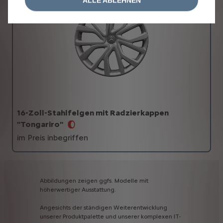
ALLE ABLEHNEN
16-Zoll-Stahlfelgen mit Radzierkappen
"Tongariro"
im Preis inbegriffen
Abbildungen
zeigen
ggfs.
Modelle
mit
höherwertiger
Ausstattung.
Angesichts
der
ständigen
Weiterentwicklung
unserer
Produktpalette
und
unserer
komplexen
IT-