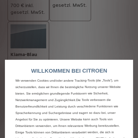
gesetzl. MwSt.
700 € inkl.
gesetzl. MwSt.
Kiama-Blau
(Metallic-
Lackierung)
WILLKOMMEN BEI CITROEN
700 € inkl.
Wir verwenden Cookies und/oder andere Tracking-Tools (die „Tools“), um
gesetzl. MwSt.
sicherzustellen, dass wir Ihnen die bestmögliche Nutzung unserer Website
bieten. Sie ermöglichen grundlegende Funktionen wie Sicherheit,
Ambiente
Netzwerkmanagement und Zugänglichkeit.Die Tools verbessern die
Benutzerfreundlichkeit und Leistung durch verschiedene Funktionen wie
Spracherkennung und Suchergebnisse und tragen so dazu bei, unser
Angebot für Sie zu optimieren. Unsere Website kann auch Tools von
Drittanbietern verwenden, um Ihnen relevantere Werbung bereitzustellen.
Einige Tools können von Drittanbietern verarbeitet werden, die sich in