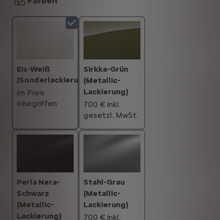
Farben
Eis-Weiß
Sirkka-Grün
(Sonderlackierung)
(Metallic-
Lackierung)
im Preis
inbegriffen
700 € inkl.
gesetzl. MwSt.
Perla Nera-
Stahl-Grau
Schwarz
(Metallic-
(Metallic-
Lackierung)
Lackierung)
700 € inkl.