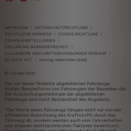
IMPRESSUM
DATENSCHUTZRICHTLINIE
RECHTLICHE HINWEISE
COOKIE-RICHTLINIE
COOKIE-EINSTELLUNGEN
ERKLÄRUNG BARRIEREFREIHEIT
ALLGEMEINE GESCHÄFTSBEDINGUNGEN VERKAUF
EU DATA ACT
Vertrag widerrufen (AMI)
Citroën 2025
Die auf dieser Website abgebildeten Fahrzeuge
stellen Beispielfotos von Fahrzeugen der Baureihen dar.
Die Ausstattungsmerkmale der abgebildeten
Fahrzeuge sind nicht Bestandteil des Angebots.
*Die Werte eines Fahrzeugs hängen nicht nur von der
effizienten Ausnutzung des Kraftstoffs durch das
Fahrzeug ab, sondern werden auch vom Fahrverhalten
und anderen nichttechnischen Faktoren beeinflusst.
Gewichtete Werte sind Mittelwerte für Kraftstoff-