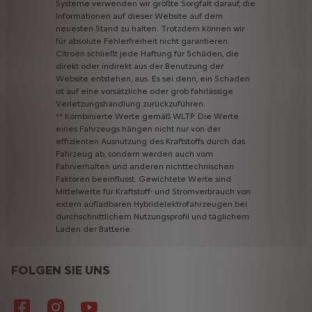
Systeme
verwenden
wir
größte
Sorgfalt
darauf,
die
Informationen
auf
dieser
Website
auf
dem
neuesten
Stand
zu
halten.
Trotzdem
können
wir
für
absolute
Fehlerfreiheit
nicht
garantieren.
Citroën
schließt
jede
Haftung
für
Schäden,
die
direkt
oder
indirekt
aus
der
Benutzung
der
Website
entstehen,
aus.
Es
sei
denn,
ein
Schaden
ist
auf
eine
vorsätzliche
oder
grob
fahrlässige
Verletzungshandlung
zurückzuführen.
**
Kombinierte
Werte
gemäß
WLTP.
Die
Werte
eines
Fahrzeugs
hängen
nicht
nur
von
der
effizienten
Ausnutzung
des
Kraftstoffs
durch
das
Fahrzeug
ab,
sondern
werden
auch
vom
Fahrverhalten
und
anderen
nichttechnischen
Faktoren
beeinflusst.
Gewichtete
Werte
sind
Mittelwerte
für
Kraftstoff-
und
Stromverbrauch
von
extern
aufladbaren
Hybridelektrofahrzeugen
bei
durchschnittlichem
Nutzungsprofil
und
täglichem
Laden
der
Batterie.
FOLGEN SIE UNS