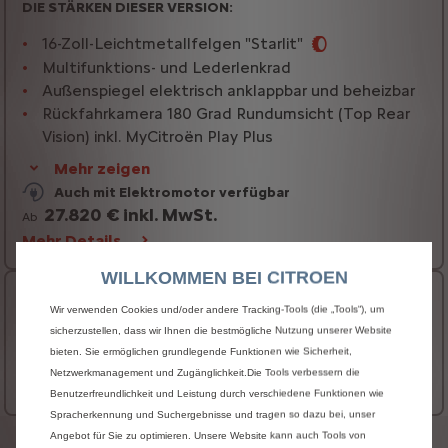
DIE STÄRKEN DIESER VERSION:
16-Zoll-Leichtmetallfelgen "Starlit"
Multifunktions- und Lederlenkrad
Außenspiegel elektrisch anklappbar und beheizbar
Rückfahrkamera 180 Grad Rundumsicht (Top Rear
Vision) inkl. MyCitroën Play Plus
Mehr zeigen
Auch mit Elektromotor verfügbar
27.820 € inkl. MwSt.
Ab
Mehr Details…
WILLKOMMEN BEI CITROEN
ë-Berlingo & Berlingo MAX
Wir verwenden Cookies und/oder andere Tracking-Tools (die „Tools“), um
sicherzustellen, dass wir Ihnen die bestmögliche Nutzung unserer Website
Auch mit Elektromotor verfügbar
bieten. Sie ermöglichen grundlegende Funktionen wie Sicherheit,
30.570 € inkl. MwSt.
Ab
Netzwerkmanagement und Zugänglichkeit.Die Tools verbessern die
Mehr Details…
Benutzerfreundlichkeit und Leistung durch verschiedene Funktionen wie
Spracherkennung und Suchergebnisse und tragen so dazu bei, unser
Angebot für Sie zu optimieren. Unsere Website kann auch Tools von