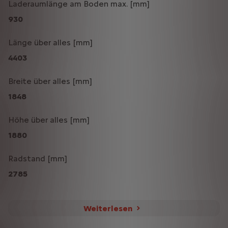
Laderaumlänge am Boden max. [mm]
930
Länge über alles [mm]
4403
Breite über alles [mm]
1848
Höhe über alles [mm]
1880
Radstand [mm]
2785
Weiterlesen