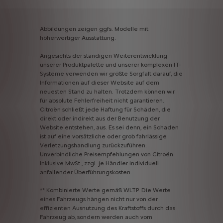
Abbildungen
zeigen
ggfs.
Modelle
mit
höherwertiger
Ausstattung.
Angesichts
der
ständigen
Weiterentwicklung
unserer
Produktpalette
und
unserer
komplexen
IT-
Systeme
verwenden
wir
größte
Sorgfalt
darauf,
die
Informationen
auf
dieser
Website
auf
dem
neuesten
Stand
zu
halten.
Trotzdem
können
wir
für
absolute
Fehlerfreiheit
nicht
garantieren.
Citroën
schließt
jede
Haftung
für
Schäden,
die
direkt
oder
indirekt
aus
der
Benutzung
der
Website
entstehen,
aus.
Es
sei
denn,
ein
Schaden
ist
auf
eine
vorsätzliche
oder
grob
fahrlässige
Verletzungshandlung
zurückzuführen.
Unverbindliche
Preisempfehlungen
von
Citroën.
Inklusive
MwSt.,
zzgl.
je
Händler
individuell
anfallender
Überführungskosten.
**
Kombinierte
Werte
gemäß
WLTP.
Die
Werte
eines
Fahrzeugs
hängen
nicht
nur
von
der
effizienten
Ausnutzung
des
Kraftstoffs
durch
das
Fahrzeug
ab,
sondern
werden
auch
vom