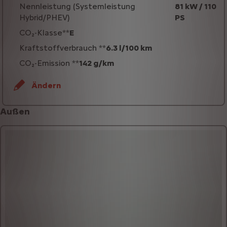
Nennleistung (Systemleistung
81 kW / 110
Hybrid/PHEV)
PS
CO₂-Klasse**
E
Kraftstoffverbrauch **
6.3 l/100 km
CO₂-Emission **
142 g/km
Ändern
Außen