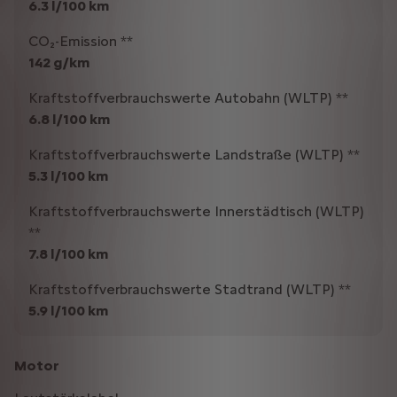
6.3 l/100 km
CO₂-Emission **
142 g/km
Kraftstoffverbrauchswerte Autobahn (WLTP) **
6.8 l/100 km
Kraftstoffverbrauchswerte Landstraße (WLTP) **
5.3 l/100 km
Kraftstoffverbrauchswerte Innerstädtisch (WLTP)
**
7.8 l/100 km
Kraftstoffverbrauchswerte Stadtrand (WLTP) **
5.9 l/100 km
Motor