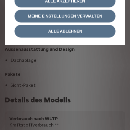
ALLE AKZEPTIEREN
LED-Tagfahrlicht
MEINE EINSTELLUNGEN VERWALTEN
Sitze
ALLE ABLEHNEN
Fahrersitz mit Armlehne und Lendenwirbelstütze
Aussenausstattung und Design
Dachablage
Pakete
Sicht-Paket
Details des Modells
Verbrauch nach WLTP
Kraftstoffverbrauch **