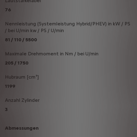
Lautstärkelabel
76
Nennleistung (Systemleistung Hybrid/PHEV) in kW / PS
/ bei U/min kw / PS / U/min
81 / 110 / 5500
Maximale Drehmoment in Nm / bei U/min
205 / 1750
Hubraum [cm³]
1199
Anzahl Zylinder
3
Abmessungen