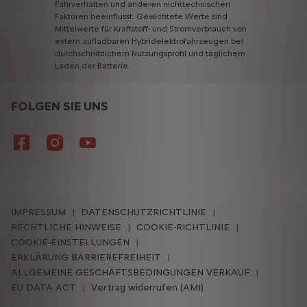
Fahrverhalten
und
anderen
nichttechnischen
Faktoren
beeinflusst.
Gewichtete
Werte
sind
Mittelwerte
für
Kraftstoff-
und
Stromverbrauch
von
extern
aufladbaren
Hybridelektrofahrzeugen
bei
durchschnittlichem
Nutzungsprofil
und
täglichem
Laden
der
Batterie.
FOLGEN SIE UNS
IMPRESSUM
DATENSCHUTZRICHTLINIE
RECHTLICHE HINWEISE
COOKIE-RICHTLINIE
COOKIE-EINSTELLUNGEN
ERKLÄRUNG BARRIEREFREIHEIT
ALLGEMEINE GESCHÄFTSBEDINGUNGEN VERKAUF
EU DATA ACT
Vertrag widerrufen (AMI)