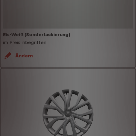
Eis-Weiß (Sonderlackierung)
im Preis inbegriffen
Ändern