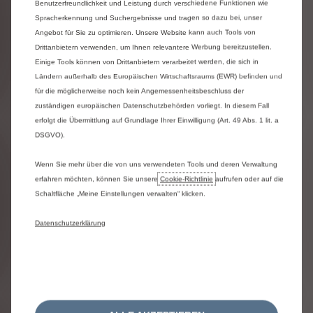
Benutzerfreundlichkeit und Leistung durch verschiedene Funktionen wie
Color-Paket
Spracherkennung und Suchergebnisse und tragen so dazu bei, unser
Angebot für Sie zu optimieren. Unsere Website kann auch Tools von
Farb-Paket Weiß
Drittanbietern verwenden, um Ihnen relevantere Werbung bereitzustellen.
Einige Tools können von Drittanbietern verarbeitet werden, die sich in
Sonstige
Ländern außerhalb des Europäischen Wirtschaftsraums (EWR) befinden und
für die möglicherweise noch kein Angemessenheitsbeschluss der
Reihe 2: Rücksitzbank geteilt (60/40) mit Isofix
zuständigen europäischen Datenschutzbehörden vorliegt. In diesem Fall
umklappbar
erfolgt die Übermittlung auf Grundlage Ihrer Einwilligung (Art. 49 Abs. 1 lit. a
Elektrische Feststellbremse
DSGVO).
Kindersicherung manuell
LED-Scheinwerfer
Wenn Sie mehr über die von uns verwendeten Tools und deren Verwaltung
Citroën Connect Box: Notruf- und Assistance
erfahren möchten, können Sie unsere
Cookie‑Richtlinie
aufrufen oder auf die
System
Schaltfläche „Meine Einstellungen verwalten“ klicken.
Sicherheits-Paket GSRV2.2
MyCitroën Play
Datenschutzerklärung
Sicherheit & Komfort
Frontairbag für Fahrer- und Beifahrer
Licht & Sicht