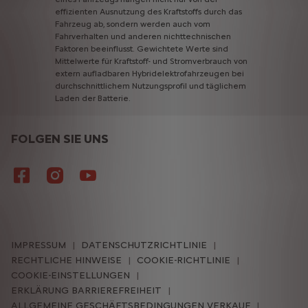
effizienten
Ausnutzung
des
Kraftstoffs
durch
das
Fahrzeug
ab,
sondern
werden
auch
vom
Fahrverhalten
und
anderen
nichttechnischen
Faktoren
beeinflusst.
Gewichtete
Werte
sind
Mittelwerte
für
Kraftstoff-
und
Stromverbrauch
von
extern
aufladbaren
Hybridelektrofahrzeugen
bei
durchschnittlichem
Nutzungsprofil
und
täglichem
Laden
der
Batterie.
FOLGEN SIE UNS
IMPRESSUM
DATENSCHUTZRICHTLINIE
RECHTLICHE HINWEISE
COOKIE-RICHTLINIE
COOKIE-EINSTELLUNGEN
ERKLÄRUNG BARRIEREFREIHEIT
ALLGEMEINE GESCHÄFTSBEDINGUNGEN VERKAUF