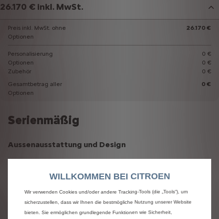
26.170 € inkl. MwSt.
Preis inkl. MwSt. ohne
26.170 €
Optionen
Personalisierung
0 €
Optionen
0 €
Zubehör
0 €
Gesamtbetrag aller
0 €
Optionen
Serienmäßig
Aussenausstattung und Design
Dachablage
WILLKOMMEN BEI CITROEN
Pakete
Wir verwenden Cookies und/oder andere Tracking-Tools (die „Tools“), um
sicherzustellen, dass wir Ihnen die bestmögliche Nutzung unserer Website
Sicht-Paket
bieten. Sie ermöglichen grundlegende Funktionen wie Sicherheit,