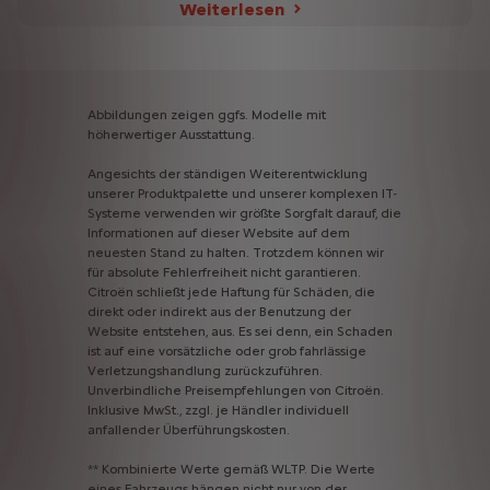
Weiterlesen
Abbildungen
zeigen
ggfs.
Modelle
mit
höherwertiger
Ausstattung.
Angesichts
der
ständigen
Weiterentwicklung
unserer
Produktpalette
und
unserer
komplexen
IT-
Systeme
verwenden
wir
größte
Sorgfalt
darauf,
die
Informationen
auf
dieser
Website
auf
dem
neuesten
Stand
zu
halten.
Trotzdem
können
wir
für
absolute
Fehlerfreiheit
nicht
garantieren.
Citroën
schließt
jede
Haftung
für
Schäden,
die
direkt
oder
indirekt
aus
der
Benutzung
der
Website
entstehen,
aus.
Es
sei
denn,
ein
Schaden
ist
auf
eine
vorsätzliche
oder
grob
fahrlässige
Verletzungshandlung
zurückzuführen.
Unverbindliche
Preisempfehlungen
von
Citroën.
Inklusive
MwSt.,
zzgl.
je
Händler
individuell
anfallender
Überführungskosten.
**
Kombinierte
Werte
gemäß
WLTP.
Die
Werte
eines
Fahrzeugs
hängen
nicht
nur
von
der