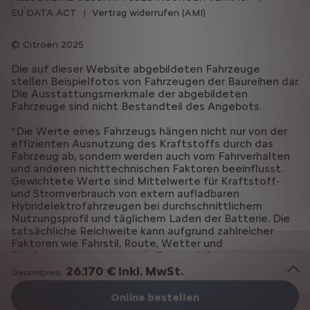
EU DATA ACT
Vertrag widerrufen (AMI)
Citroën 2025
Die auf dieser Website abgebildeten Fahrzeuge
stellen Beispielfotos von Fahrzeugen der Baureihen dar.
Die Ausstattungsmerkmale der abgebildeten
Fahrzeuge sind nicht Bestandteil des Angebots.
*Die Werte eines Fahrzeugs hängen nicht nur von der
effizienten Ausnutzung des Kraftstoffs durch das
Fahrzeug ab, sondern werden auch vom Fahrverhalten
und anderen nichttechnischen Faktoren beeinflusst.
Gewichtete Werte sind Mittelwerte für Kraftstoff-
und Stromverbrauch von extern aufladbaren
Hybridelektrofahrzeugen bei durchschnittlichem
Nutzungsprofil und täglichem Laden der Batterie. Die
tatsächliche Reichweite kann aufgrund zahlreicher
Faktoren wie Fahrstil, Route, Wetter und
Straßenbedingungen sowie Zustand, Gebrauch und
Ausstattung des Fahrzeugs variieren.
26.170 € inkl. MwSt.
Gesamtpreis
Online bestellen