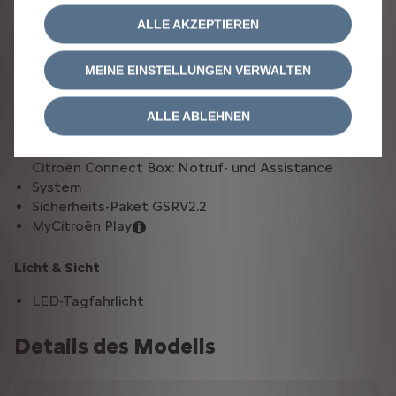
ALLE AKZEPTIEREN
Sonstige
Reihe 2: Rücksitzbank geteilt (60/40) mit Isofix
MEINE EINSTELLUNGEN VERWALTEN
umklappbar
Elektrische Feststellbremse
ALLE ABLEHNEN
Kindersicherung manuell
LED-Scheinwerfer
Citroën Connect Box: Notruf- und Assistance
System
Sicherheits-Paket GSRV2.2
MyCitroën Play
Licht & Sicht
LED-Tagfahrlicht
Details des Modells