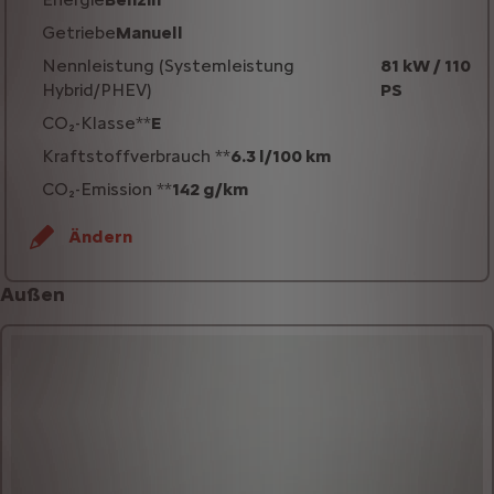
Getriebe
Manuell
Nennleistung (Systemleistung
81 kW / 110
Hybrid/PHEV)
PS
CO₂-Klasse**
E
Kraftstoffverbrauch **
6.3 l/100 km
CO₂-Emission **
142 g/km
Ändern
Außen