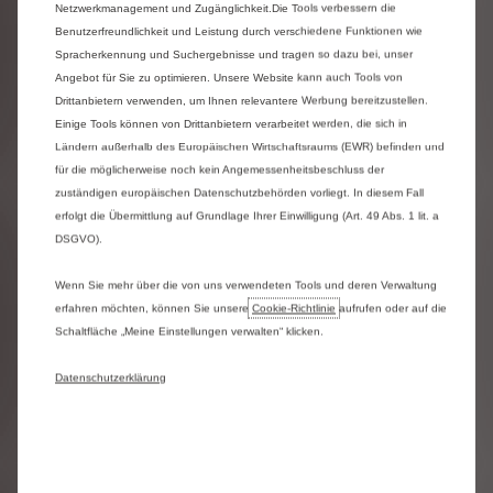
Netzwerkmanagement und Zugänglichkeit.Die Tools verbessern die
Sitze
Benutzerfreundlichkeit und Leistung durch verschiedene Funktionen wie
Spracherkennung und Suchergebnisse und tragen so dazu bei, unser
Fahrersitz mit Armlehne und Lendenwirbelstütze
Angebot für Sie zu optimieren. Unsere Website kann auch Tools von
Drittanbietern verwenden, um Ihnen relevantere Werbung bereitzustellen.
Innenausstattung und
Einige Tools können von Drittanbietern verarbeitet werden, die sich in
Entertainment
Ländern außerhalb des Europäischen Wirtschaftsraums (EWR) befinden und
für die möglicherweise noch kein Angemessenheitsbeschluss der
Elektrische Fensterheber vorn
zuständigen europäischen Datenschutzbehörden vorliegt. In diesem Fall
erfolgt die Übermittlung auf Grundlage Ihrer Einwilligung (Art. 49 Abs. 1 lit. a
Sicherheit & Komfort
DSGVO).
Frontairbag für Fahrer- und Beifahrer
Wenn Sie mehr über die von uns verwendeten Tools und deren Verwaltung
erfahren möchten, können Sie unsere
Cookie‑Richtlinie
aufrufen oder auf die
Color-Paket
Schaltfläche „Meine Einstellungen verwalten“ klicken.
Farb-Paket Weiß
Datenschutzerklärung
Türen & Verglasung
Heckscheibe verglast und beheizbar
Manuelle Schiebetüre rechts