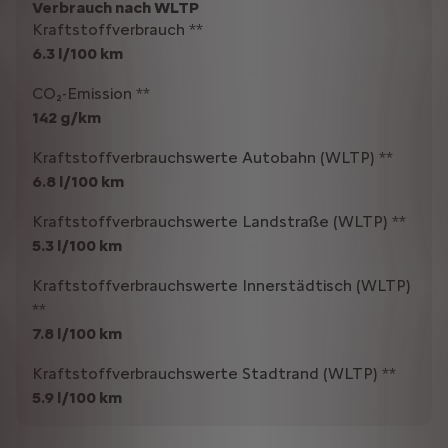
Verbrauch nach WLTP
Kraftstoffverbrauch **
6.3 l/100 km
CO₂-Emission **
142 g/km
Kraftstoffverbrauchswerte Autobahn (WLTP) **
6.8 l/100 km
Kraftstoffverbrauchswerte Landstraße (WLTP) **
5.3 l/100 km
Kraftstoffverbrauchswerte Innerstädtisch (WLTP)
**
7.8 l/100 km
Kraftstoffverbrauchswerte Stadtrand (WLTP) **
5.9 l/100 km