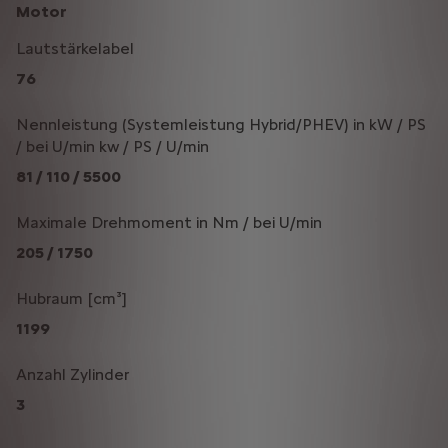
Motor
Lautstärkelabel
76
Nennleistung (Systemleistung Hybrid/PHEV) in kW / PS
/ bei U/min kw / PS / U/min
81 / 110 / 5500
Maximale Drehmoment in Nm / bei U/min
205 / 1750
Hubraum [cm³]
1199
Anzahl Zylinder
3