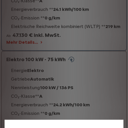
CO₂-Klasse**
A
Energieverbrauch **
24.1 kWh/100 km
CO₂-Emission **
0 g/km
Elektrische Reichweite kombiniert (WLTP) **
219 km
47.130 € inkl. MwSt.
Ab
Mehr Details…
Elektro 100 kW - 75 kWh
Energie
Elektro
Getriebe
Automatik
Nennleistung
100 kW / 136 PS
CO₂-Klasse**
A
Energieverbrauch **
24.2 kWh/100 km
CO₂-Emission **
0 g/km
Elektrische Reichweite kombiniert (WLTP) **
344 km