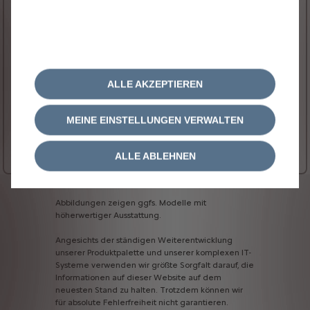
Energie
Diesel
Getriebe
Automatik
Nennleistung
132 kW / 180 PS
CO₂-Klasse**
G
ALLE AKZEPTIEREN
Kraftstoffverbrauch **
6.9 l/100 km
CO₂-Emission **
181 g/km
MEINE EINSTELLUNGEN VERWALTEN
41.630 € inkl. MwSt.
Ab
Mehr Details…
ALLE ABLEHNEN
Abbildungen
zeigen
ggfs.
Modelle
mit
höherwertiger
Ausstattung.
Angesichts
der
ständigen
Weiterentwicklung
unserer
Produktpalette
und
unserer
komplexen
IT-
Systeme
verwenden
wir
größte
Sorgfalt
darauf,
die
Informationen
auf
dieser
Website
auf
dem
neuesten
Stand
zu
halten.
Trotzdem
können
wir
für
absolute
Fehlerfreiheit
nicht
garantieren.