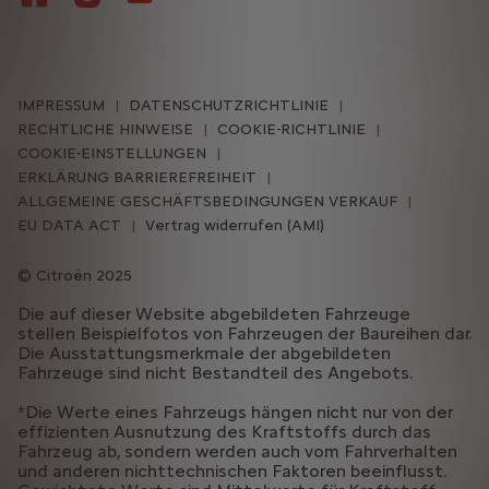
IMPRESSUM
DATENSCHUTZRICHTLINIE
RECHTLICHE HINWEISE
COOKIE-RICHTLINIE
COOKIE-EINSTELLUNGEN
ERKLÄRUNG BARRIEREFREIHEIT
ALLGEMEINE GESCHÄFTSBEDINGUNGEN VERKAUF
EU DATA ACT
Vertrag widerrufen (AMI)
Citroën 2025
Die auf dieser Website abgebildeten Fahrzeuge
stellen Beispielfotos von Fahrzeugen der Baureihen dar.
Die Ausstattungsmerkmale der abgebildeten
Fahrzeuge sind nicht Bestandteil des Angebots.
*Die Werte eines Fahrzeugs hängen nicht nur von der
effizienten Ausnutzung des Kraftstoffs durch das
Fahrzeug ab, sondern werden auch vom Fahrverhalten
und anderen nichttechnischen Faktoren beeinflusst.