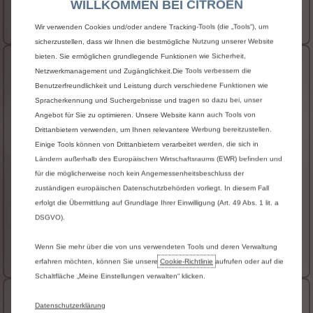
WILLKOMMEN BEI CITROEN
53.130 € inkl. MwSt.
Ab
Mehr Details…
Wir verwenden Cookies und/oder andere Tracking-Tools (die „Tools“), um
sicherzustellen, dass wir Ihnen die bestmögliche Nutzung unserer Website
bieten. Sie ermöglichen grundlegende Funktionen wie Sicherheit,
Elektro 100 kW - 49 kWh
Netzwerkmanagement und Zugänglichkeit.Die Tools verbessern die
Benutzerfreundlichkeit und Leistung durch verschiedene Funktionen wie
Energie
Elektro
Spracherkennung und Suchergebnisse und tragen so dazu bei, unser
Getriebe
Automatik
Angebot für Sie zu optimieren. Unsere Website kann auch Tools von
Drittanbietern verwenden, um Ihnen relevantere Werbung bereitzustellen.
Nennleistung
100 kW / 136 PS
Einige Tools können von Drittanbietern verarbeitet werden, die sich in
CO₂-Klasse**
A
Ländern außerhalb des Europäischen Wirtschaftsraums (EWR) befinden und
für die möglicherweise noch kein Angemessenheitsbeschluss der
Energieverbrauch **
24 kWh/100 km
zuständigen europäischen Datenschutzbehörden vorliegt. In diesem Fall
CO₂-Emission **
0 g/km
erfolgt die Übermittlung auf Grundlage Ihrer Einwilligung (Art. 49 Abs. 1 lit. a
Elektrische Reichweite kombiniert (WLTP) **
219 km
DSGVO).
54.700 € inkl. MwSt.
Ab
Wenn Sie mehr über die von uns verwendeten Tools und deren Verwaltung
Mehr Details…
erfahren möchten, können Sie unsere
Cookie‑Richtlinie
aufrufen oder auf die
Schaltfläche „Meine Einstellungen verwalten“ klicken.
Diesel 180 Automatik
Datenschutzerklärung