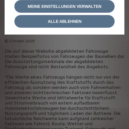
RECHTLICHE HINWEISE
COOKIE-RICHTLINIE
MEINE EINSTELLUNGEN VERWALTEN
COOKIE-EINSTELLUNGEN
ERKLÄRUNG BARRIEREFREIHEIT
ALLGEMEINE GESCHÄFTSBEDINGUNGEN VERKAUF
ALLE ABLEHNEN
EU DATA ACT
Vertrag widerrufen (AMI)
Citroën 2025
Die auf dieser Website abgebildeten Fahrzeuge
stellen Beispielfotos von Fahrzeugen der Baureihen dar.
Die Ausstattungsmerkmale der abgebildeten
Fahrzeuge sind nicht Bestandteil des Angebots.
*Die Werte eines Fahrzeugs hängen nicht nur von der
effizienten Ausnutzung des Kraftstoffs durch das
Fahrzeug ab, sondern werden auch vom Fahrverhalten
und anderen nichttechnischen Faktoren beeinflusst.
Gewichtete Werte sind Mittelwerte für Kraftstoff-
und Stromverbrauch von extern aufladbaren
Hybridelektrofahrzeugen bei durchschnittlichem
Nutzungsprofil und täglichem Laden der Batterie. Die
tatsächliche Reichweite kann aufgrund zahlreicher
Faktoren wie Fahrstil, Route, Wetter und
Straßenbedingungen sowie Zustand, Gebrauch und