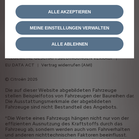
ALLE AKZEPTIEREN
MEINE EINSTELLUNGEN VERWALTEN
IMPRESSUM
DATENSCHUTZRICHTLINIE
RECHTLICHE HINWEISE
COOKIE-RICHTLINIE
ALLE ABLEHNEN
COOKIE-EINSTELLUNGEN
ERKLÄRUNG BARRIEREFREIHEIT
ALLGEMEINE GESCHÄFTSBEDINGUNGEN VERKAUF
EU DATA ACT
Vertrag widerrufen (AMI)
Citroën 2025
Die auf dieser Website abgebildeten Fahrzeuge
stellen Beispielfotos von Fahrzeugen der Baureihen dar.
Die Ausstattungsmerkmale der abgebildeten
Fahrzeuge sind nicht Bestandteil des Angebots.
*Die Werte eines Fahrzeugs hängen nicht nur von der
effizienten Ausnutzung des Kraftstoffs durch das
Fahrzeug ab, sondern werden auch vom Fahrverhalten
und anderen nichttechnischen Faktoren beeinflusst.