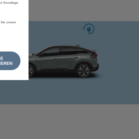
auf Grundlage
 Sie unsere
LE
IEREN