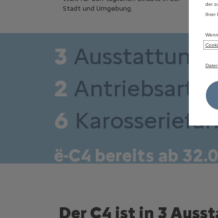
der z
Stadt und Umgebung.
Ihrer
Wenn 
3
Ausstattungs
Cooki
Daten
2
Antriebsarte
6
Karosseriefa
ë-C4 bereits ab 32.
Der C4 ist in 3 Auss