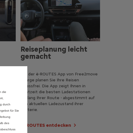
Reiseplanung leicht
gemacht
00-kW-
Mit der ë-ROUTES App von Free2move
Charge planen Sie Ihre Reisen
stressfrei. Die App zeigt Ihnen in
ie Ihr
Echtzeit die besten Ladestationen
n die
, und
entlang Ihrer Route - abgestimmt auf
it,
ßten
den aktuellen Ladezustand ihrer
ng durch
s mit
Batterie.
gebot für Sie
 Werbung
alb des
e-ROUTES entdecken
cken
tsbeschluss