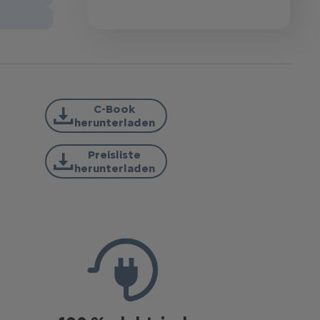
C-Book
herunterladen
Preisliste
herunterladen