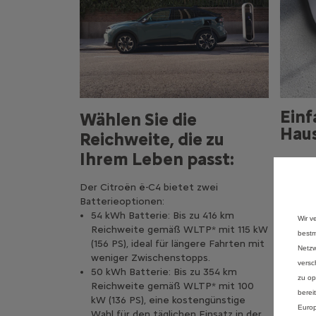
Einf
Wählen Sie die
Hau
Reichweite, die zu
Ihrem Leben passt:
Mit de
Der Citroën ë-C4 bietet zwei
Ladesta
Batterieoptionen:
und beq
54 kWh Batterie: Bis zu 416 km
den Tag
Wir v
Reichweite gemäß WLTP* mit 115 kW
bestm
(156 PS), ideal für längere Fahrten mit
Netzw
Laden
weniger Zwischenstopps.
versc
50 kWh Batterie: Bis zu 354 km
zu op
Reichweite gemäß WLTP* mit 100
berei
kW (136 PS), eine kostengünstige
Europ
Wahl für den täglichen Einsatz in der