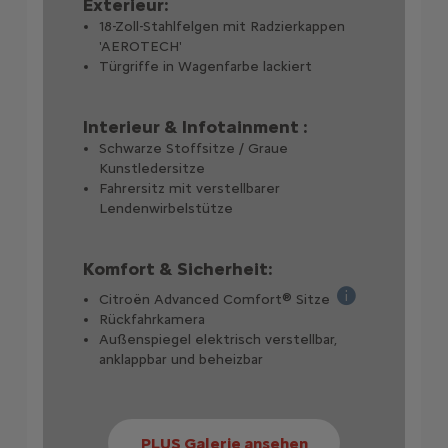
Exterieur:
18-Zoll-Stahlfelgen mit Radzierkappen
'AEROTECH'
Türgriffe in Wagenfarbe lackiert
Interieur & Infotainment :
Schwarze Stoffsitze / Graue
Kunstledersitze
Fahrersitz mit verstellbarer
Lendenwirbelstütze
Komfort & Sicherheit:
Citroën Advanced Comfort® Sitze
folgende vernetzte Dienste: Connect One (10 Jahre inklusive): Notruf
Fortschrittliche
Rückfahrkamera
können Sie die Reichweite Ihres Fahrzeugs prüfen, das Laden jederzeit
Außenspiegel elektrisch verstellbar,
anklappbar und beheizbar
PLUS Galerie ansehen