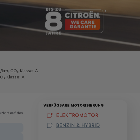
km; CO₂-Klasse: A ​
O₂-Klasse: A
VERFÜGBARE MOTORISIERUNG
ziert auf das
ELEKTROMOTOR
(active )
BENZIN & HYBRID