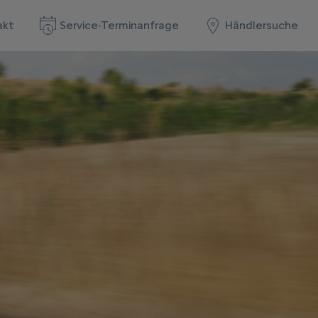
akt
Service-Terminanfrage
Händlersuche