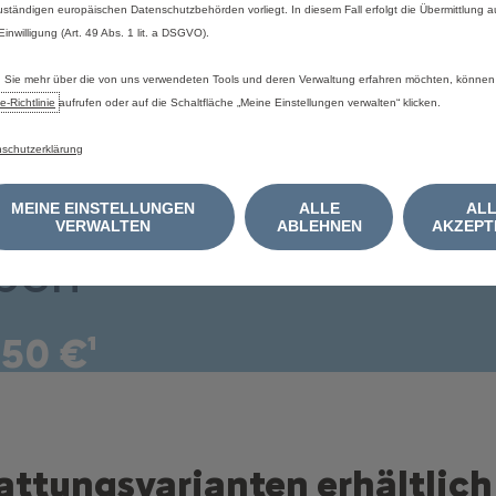
uständigen europäischen Datenschutzbehörden vorliegt. In diesem Fall erfolgt die Übermittlung 
 Einwilligung (Art. 49 Abs. 1 lit. a DSGVO).
Sie mehr über die von uns verwendeten Tools und deren Verwaltung erfahren möchten, können
varianten
e‑Richtlinie
aufrufen oder auf die Schaltfläche „Meine Einstellungen verwalten“ klicken.
schutzerklärung
n
MEINE EINSTELLUNGEN
ALLE
AL
VERWALTEN
ABLEHNEN
AKZEPT
rben
050 €¹
tattungsvarianten erhältlich