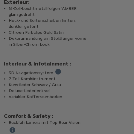
Exterieur:
18-Zoll-Leichtmetallfelgen 'AMBER'
glanzgedreht
Heck- und Seitenscheiben hinten,
dunkler getönt
Citroën Farbclips Gold Satin
Dekorumrandung am Stoßfänger vorne
in Silber-Chrom Look
Interieur & Infotainment :
3D-Navigationssystem
Das Navigationserlebnis wird dank Echtz
7-Zoll-Kombiinstrument
Kunstleder Schwarz / Grau
 & Citroën Assistance, Ferndiagnose, E-Remote Control über MyCitroën
Deluxe-Lederlenkrad
 Komfortsitze mit hochdichtem Schaumstoff und zusätzlicher Schau
Variabler Kofferraumboden
 starten und Ihr Fahrzeug vorheizen oder vorkühlen, bevor Sie losfahr
Comfort & Safety :
Rückfahrkamera mit Top Rear Vision