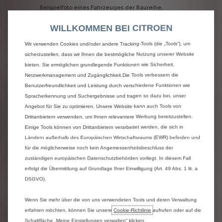
Beispielfoto
eines
Fahrzeuges
der
Baureihe,
dessen
Ausstattungsmerkmale
nicht
Bestandteil
des
Angebotes
sind.
WILLKOMMEN BEI CITROEN
Angesichts
der
ständigen
Weiterentwicklung
Wir verwenden Cookies und/oder andere Tracking-Tools (die „Tools“), um
unserer
Produktpalette
und
unserer
komplexen
IT-
sicherzustellen, dass wir Ihnen die bestmögliche Nutzung unserer Website
Systeme
verwenden
wir
größte
Sorgfalt
darauf,
die
bieten. Sie ermöglichen grundlegende Funktionen wie Sicherheit,
Informationen
auf
dieser
Website
auf
dem
Netzwerkmanagement und Zugänglichkeit.Die Tools verbessern die
neuesten
Stand
zu
halten.
Trotzdem
können
wir
Benutzerfreundlichkeit und Leistung durch verschiedene Funktionen wie
für
absolute
Fehlerfreiheit
nicht
garantieren.
Spracherkennung und Suchergebnisse und tragen so dazu bei, unser
Citroën
schließt
jede
Haftung
für
Schäden,
die
direkt
oder
indirekt
aus
der
Benutzung
der
Angebot für Sie zu optimieren. Unsere Website kann auch Tools von
Website
entstehen,
aus.
Es
sei
denn,
ein
Schaden
Drittanbietern verwenden, um Ihnen relevantere Werbung bereitzustellen.
ist
auf
eine
vorsätzliche
oder
grob
fahrlässige
Einige Tools können von Drittanbietern verarbeitet werden, die sich in
Verletzungshandlung
zurückzuführen.
Ländern außerhalb des Europäischen Wirtschaftsraums (EWR) befinden und
für die möglicherweise noch kein Angemessenheitsbeschluss der
Citroën
Fahrzeuge
werden
in
viele
Länder
zuständigen europäischen Datenschutzbehörden vorliegt. In diesem Fall
geliefert.
Die
Zulassungsbestimmungen
sind
nicht
überall
gleich.
So
können
einzelne
Modelle
in
erfolgt die Übermittlung auf Grundlage Ihrer Einwilligung (Art. 49 Abs. 1 lit. a
Ausführung
und
Ausstattung
von
den
hier
DSGVO).
gezeigten
Aufnahmen
und
Angaben
abweichen.
Das
Fahrzeug
wird
nur
zu
Informationszwecken
Wenn Sie mehr über die von uns verwendeten Tools und deren Verwaltung
präsentiert
und
entspricht
möglicherweise
nicht
erfahren möchten, können Sie unsere
Cookie‑Richtlinie
aufrufen oder auf die
der
konfigurierten
Version.
Die
gezeigten
Schaltfläche „Meine Einstellungen verwalten“ klicken.
Abbildungen
enthalten
teilweise