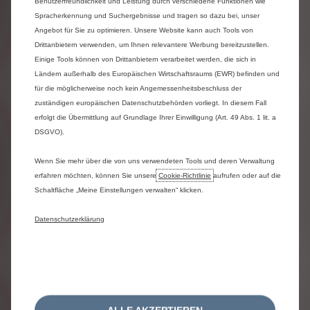
Benutzerfreundlichkeit und Leistung durch verschiedene Funktionen wie
für
absolute
Fehlerfreiheit
nicht
garantieren.
Spracherkennung und Suchergebnisse und tragen so dazu bei, unser
Citroën
schließt
jede
Haftung
für
Schäden,
die
direkt
oder
indirekt
aus
der
Benutzung
der
Angebot für Sie zu optimieren. Unsere Website kann auch Tools von
Website
entstehen,
aus.
Es
sei
denn,
ein
Schaden
Drittanbietern verwenden, um Ihnen relevantere Werbung bereitzustellen.
ist
auf
eine
vorsätzliche
oder
grob
fahrlässige
Einige Tools können von Drittanbietern verarbeitet werden, die sich in
Verletzungshandlung
zurückzuführen.
Ländern außerhalb des Europäischen Wirtschaftsraums (EWR) befinden und
**
Kombinierte
Werte
gemäß
WLTP.
Die
Werte
für die möglicherweise noch kein Angemessenheitsbeschluss der
eines
Fahrzeugs
hängen
nicht
nur
von
der
zuständigen europäischen Datenschutzbehörden vorliegt. In diesem Fall
effizienten
Ausnutzung
des
Kraftstoffs
durch
das
Fahrzeug
ab,
sondern
werden
auch
vom
erfolgt die Übermittlung auf Grundlage Ihrer Einwilligung (Art. 49 Abs. 1 lit. a
Fahrverhalten
und
anderen
nichttechnischen
DSGVO).
Faktoren
beeinflusst.
Wenn Sie mehr über die von uns verwendeten Tools und deren Verwaltung
Weitere
Informationen
zum
offiziellen
Kraftstoff-
erfahren möchten, können Sie unsere
Cookie‑Richtlinie
aufrufen oder auf die
bzw.
Energieverbrauch
und
zu
den
offiziellen
Schaltfläche „Meine Einstellungen verwalten“ klicken.
spezifischen
CO₂-Emissionen
neuer
Personenkraftwagen,
gemäß
amtlichem
Messverfahren
in
der
jeweils
gültigen
Fassung,
Datenschutzerklärung
können
dem
„Leitfaden
über
den
Kraftstoffverbrauch,
die
CO₂-Emissionen
und
den
Stromverbrauch
aller
neuen
Personenkraftwagenmodelle,
die
in
Deutschland
zum
Verkauf
angeboten
werden“
entnommen
werden,
der
an
allen
Verkaufsstellen
kostenlos
erhältlich
ist
oder
über
www.dat.de
im
Internet