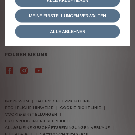
ALLE AKZEPTIEREN
zum
Download
bereitsteht.
MEINE EINSTELLUNGEN VERWALTEN
ALLE ABLEHNEN
FOLGEN SIE UNS
IMPRESSUM
DATENSCHUTZRICHTLINIE
RECHTLICHE HINWEISE
COOKIE-RICHTLINIE
COOKIE-EINSTELLUNGEN
ERKLÄRUNG BARRIEREFREIHEIT
ALLGEMEINE GESCHÄFTSBEDINGUNGEN VERKAUF
EU DATA ACT
Vertrag widerrufen (AMI)