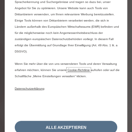
Spracherkennung und Suchergebnisse und tragen so dazu bei, unser
direkt
oder
indirekt
aus
der
Benutzung
der
Angebot für Sie zu optimieren. Unsere Website kann auch Tools von
Website
entstehen,
aus.
Es
sei
denn,
ein
Schaden
Drittanbietern verwenden, um Ihnen relevantere Werbung bereitzustellen.
ist
auf
eine
vorsätzliche
oder
grob
fahrlässige
Verletzungshandlung
zurückzuführen.
Einige Tools können von Drittanbietern verarbeitet werden, die sich in
**
Kombinierte
Werte
gemäß
WLTP.
Die
Werte
Ländern außerhalb des Europäischen Wirtschaftsraums (EWR) befinden und
eines
Fahrzeugs
hängen
nicht
nur
von
der
für die möglicherweise noch kein Angemessenheitsbeschluss der
effizienten
Ausnutzung
des
Kraftstoffs
durch
das
zuständigen europäischen Datenschutzbehörden vorliegt. In diesem Fall
Fahrzeug
ab,
sondern
werden
auch
vom
erfolgt die Übermittlung auf Grundlage Ihrer Einwilligung (Art. 49 Abs. 1 lit. a
Fahrverhalten
und
anderen
nichttechnischen
DSGVO).
Faktoren
beeinflusst.
Weitere
Informationen
zum
offiziellen
Kraftstoff-
Wenn Sie mehr über die von uns verwendeten Tools und deren Verwaltung
bzw.
Energieverbrauch
und
zu
den
offiziellen
erfahren möchten, können Sie unsere
Cookie‑Richtlinie
aufrufen oder auf die
spezifischen
CO₂-Emissionen
neuer
Schaltfläche „Meine Einstellungen verwalten“ klicken.
Personenkraftwagen,
gemäß
amtlichem
Messverfahren
in
der
jeweils
gültigen
Fassung,
Datenschutzerklärung
können
dem
„Leitfaden
über
den
Kraftstoffverbrauch,
die
CO₂-Emissionen
und
den
Stromverbrauch
aller
neuen
Personenkraftwagenmodelle,
die
in
Deutschland
zum
Verkauf
angeboten
werden“
entnommen
werden,
der
an
allen
Verkaufsstellen
kostenlos
erhältlich
ist
oder
über
www.dat.de
im
Internet
zum
Download
bereitsteht.
ALLE AKZEPTIEREN