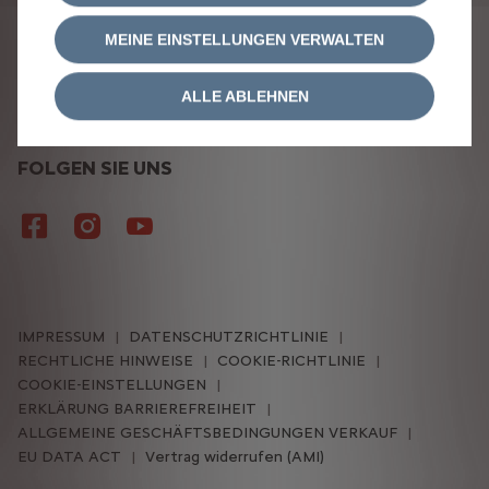
MEINE EINSTELLUNGEN VERWALTEN
ALLE ABLEHNEN
FOLGEN SIE UNS
IMPRESSUM
DATENSCHUTZRICHTLINIE
RECHTLICHE HINWEISE
COOKIE-RICHTLINIE
COOKIE-EINSTELLUNGEN
ERKLÄRUNG BARRIEREFREIHEIT
ALLGEMEINE GESCHÄFTSBEDINGUNGEN VERKAUF
EU DATA ACT
Vertrag widerrufen (AMI)