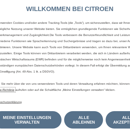
WILLKOMMEN BEI CITROEN
lle
mit
höherwertiger
Ausstattung.
erwenden Cookies und/oder andere Tracking-Tools (die „Tools“), um sicherzustellen, dass wir Ihne
erentwicklung
unserer
Produktpalette
und
unserer
komplexen
IT-Systeme
verw
ögliche Nutzung unserer Website bieten. Sie ermöglichen grundlegende Funktionen wie Sicherhe
ieser
Website
auf
dem
neuesten
Stand
zu
halten.
Trotzdem
können
wir
für
abso
erkmanagement und Zugänglichkeit.Die Tools verbessern die Benutzerfreundlichkeit und Leistu
ede
Haftung
für
Schäden,
die
direkt
oder
indirekt
aus
der
Benutzung
der
Websit
hiedene Funktionen wie Spracherkennung und Suchergebnisse und tragen so dazu bei, unser An
zliche
oder
grob
fahrlässige
Verletzungshandlung
zurückzuführen.
timieren. Unsere Website kann auch Tools von Drittanbietern verwenden, um Ihnen relevantere
LTP.
Die
Werte
eines
Fahrzeugs
hängen
nicht
nur
von
der
effizienten
Ausnutzu
tzustellen. Einige Tools können von Drittanbietern verarbeitet werden, die sich in Ländern außerh
auch
vom
Fahrverhalten
und
anderen
nichttechnischen
Faktoren
beeinflusst.
äischen Wirtschaftsraums (EWR) befinden und für die möglicherweise noch kein Angemessenhei
iziellen
Kraftstoff-
bzw.
Energieverbrauch
und
zu
den
offiziellen
spezifischen
CO₂
uständigen europäischen Datenschutzbehörden vorliegt. In diesem Fall erfolgt die Übermittlung 
mtlichem
Messverfahren
in
der
jeweils
gültigen
Fassung,
können
dem
„Leitfade
 Einwilligung (Art. 49 Abs. 1 lit. a DSGVO).
tromverbrauch
aller
neuen
Personenkraftwagenmodelle,
die
in
Deutschland
zu
len
Verkaufsstellen
kostenlos
erhältlich
ist
oder
über
www.dat.de
im
Internet
zu
Sie mehr über die von uns verwendeten Tools und deren Verwaltung erfahren möchten, können
e‑Richtlinie
aufrufen oder auf die Schaltfläche „Meine Einstellungen verwalten“ klicken.
schutzerklärung
MEINE EINSTELLUNGEN
ALLE
AL
VERWALTEN
ABLEHNEN
AKZEPT
MEIN FAHRZEUG FINDEN
ÜBER EL