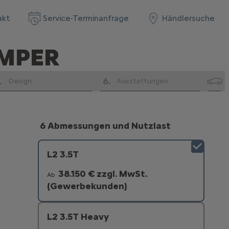
akt
Service-Terminanfrage
Händlersuche
UMPER
.
6
.
Design
Ausstattungen
6 Abmessungen und Nutzlast
L2 3.5T
38.150 € zzgl. MwSt.
Ab
(Gewerbekunden)
L2 3.5T Heavy