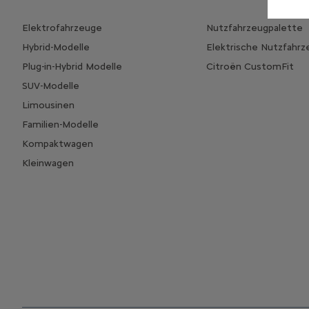
Elektrofahrzeuge
Nutzfahrzeugpalette
Hybrid-Modelle
Elektrische Nutzfahr
Plug-in-Hybrid Modelle
Citroën CustomFit
SUV-Modelle
Limousinen
Familien-Modelle
Kompaktwagen
Kleinwagen