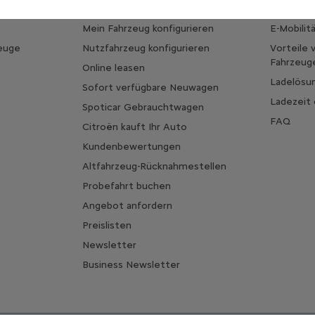
Mein Fahrzeug konfigurieren
E-Mobilit
zeuge
Nutzfahrzeug konfigurieren
Vorteile v
Fahrzeug
Online leasen
Ladelösu
Sofort verfügbare Neuwagen
Ladezeit
Spoticar Gebrauchtwagen
FAQ
Citroën kauft Ihr Auto
Kundenbewertungen
Altfahrzeug-Rücknahmestellen
Probefahrt buchen
Angebot anfordern
Preislisten
Newsletter
Business Newsletter