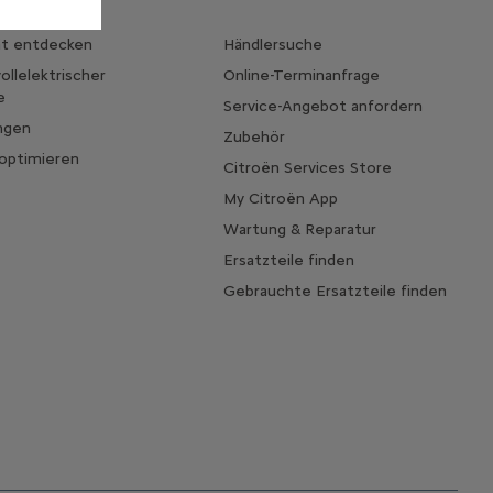
ät entdecken
Händlersuche
ollelektrischer
Online-Terminanfrage
e
Service-Angebot anfordern
ngen
Zubehör
 optimieren
Citroën Services Store
My Citroën App
Wartung & Reparatur
Ersatzteile finden
Gebrauchte Ersatzteile finden