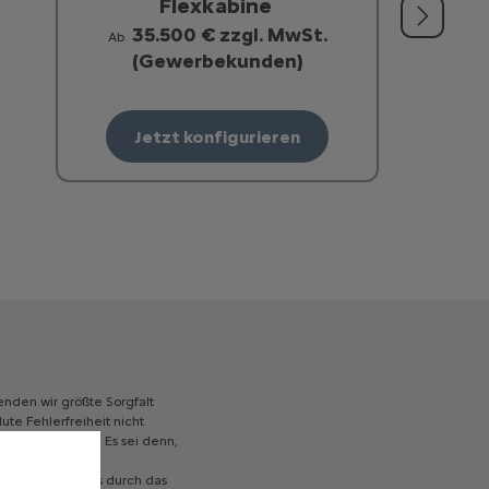
Flexkabine
35.500 € zzgl. MwSt.
Ab
(Gewerbekunden)
Jetzt konfigurieren
enden
wir
größte
Sorgfalt
lute
Fehlerfreiheit
nicht
e
entstehen,
aus.
Es
sei
denn,
ng
des
Kraftstoffs
durch
das