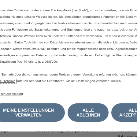
auch
vom
Fahrverhalten
und
anderen
nichttechnischen
Faktoren
beeinflusst.
erwenden Cookies und/oder andere Tracking-Tools (die „Tools“), um sicherzustellen, dass wir Ihne
iziellen
Kraftstoff-
bzw.
Energieverbrauch
und
zu
den
offiziellen
spezifischen
CO₂
ögliche Nutzung unserer Website bieten. Sie ermöglichen grundlegende Funktionen wie Sicherhe
mtlichem
Messverfahren
in
der
jeweils
gültigen
Fassung,
können
dem
„Leitfade
erkmanagement und Zugänglichkeit.Die Tools verbessern die Benutzerfreundlichkeit und Leistu
tromverbrauch
aller
neuen
Personenkraftwagenmodelle,
die
in
Deutschland
zu
hiedene Funktionen wie Spracherkennung und Suchergebnisse und tragen so dazu bei, unser An
len
Verkaufsstellen
kostenlos
erhältlich
ist
oder
über
www.dat.de
im
Internet
zu
timieren. Unsere Website kann auch Tools von Drittanbietern verwenden, um Ihnen relevantere
tzustellen. Einige Tools können von Drittanbietern verarbeitet werden, die sich in Ländern außerh
äischen Wirtschaftsraums (EWR) befinden und für die möglicherweise noch kein Angemessenhei
uständigen europäischen Datenschutzbehörden vorliegt. In diesem Fall erfolgt die Übermittlung 
 Einwilligung (Art. 49 Abs. 1 lit. a DSGVO).
Sie mehr über die von uns verwendeten Tools und deren Verwaltung erfahren möchten, können
e‑Richtlinie
aufrufen oder auf die Schaltfläche „Meine Einstellungen verwalten“ klicken.
schutzerklärung
MEIN FAHRZEUG FINDEN
ÜBER EL
MEINE EINSTELLUNGEN
ALLE
AL
VERWALTEN
ABLEHNEN
AKZEPT
Mein Fahrzeug konfigurieren
E-Mobilit
zeuge
Nutzfahrzeug konfigurieren
Vorteile v
Fahrzeug