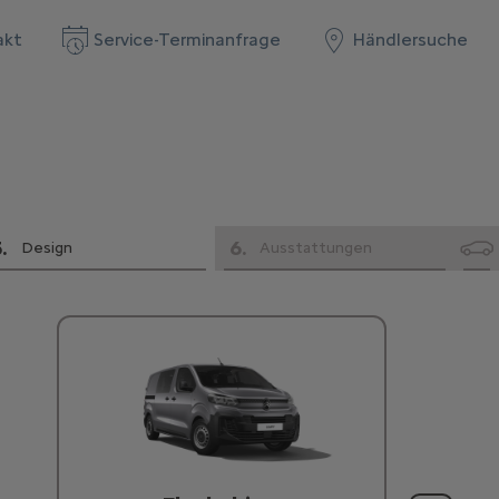
akt
Service-Terminanfrage
Händlersuche
5
.
6
.
Design
Ausstattungen