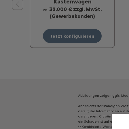
Kastenwagen
32.000 € zzgl. MwSt.
Ab
(Gewerbekunden)
Jetzt konfigurieren
Abbildungen
zeigen
ggfs.
Mode
Angesichts
der
ständigen
Weit
darauf,
die
Informationen
auf
d
garantieren.
Citroën
schließt
j
ein
Schaden
ist
auf
eine
vorsät
**
Kombinierte
Werte
gemäß
W