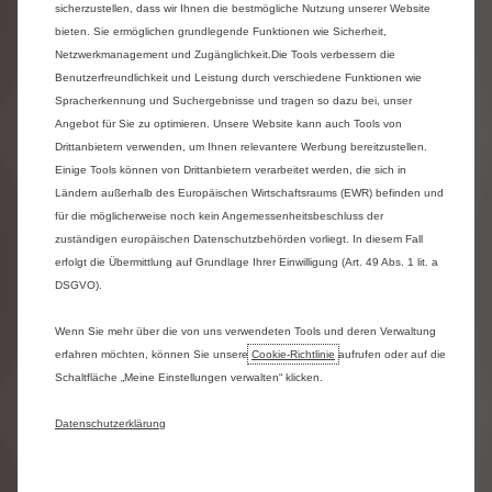
sicherzustellen, dass wir Ihnen die bestmögliche Nutzung unserer Website
der
konfigurierten
Version.
Die
gezeigten
bieten. Sie ermöglichen grundlegende Funktionen wie Sicherheit,
Abbildungen
enthalten
teilweise
Sonderausstattungen
und
Zubehör,
die
nicht
zum
Netzwerkmanagement und Zugänglichkeit.Die Tools verbessern die
serienmäßigen
Lieferumfang
gehören.
Benutzerfreundlichkeit und Leistung durch verschiedene Funktionen wie
Änderungen
von
Konstruktion
und
Ausstattung
Spracherkennung und Suchergebnisse und tragen so dazu bei, unser
sowie
Abweichungen
im
Farbton
sind
vorbehaltlich.
Angebot für Sie zu optimieren. Unsere Website kann auch Tools von
Wir
empfehlen
Ihnen,
mit
einem
unserer
Händler
Drittanbietern verwenden, um Ihnen relevantere Werbung bereitzustellen.
Kontakt
aufzunehmen,
um
sicherzustellen,
dass
die
Einige Tools können von Drittanbietern verarbeitet werden, die sich in
auf
dieser
Website
präsentierten
Informationen
dem
aktuellen
Stand
entsprechen.
Alle
Ländern außerhalb des Europäischen Wirtschaftsraums (EWR) befinden und
Preisangaben
sind
unverbindliche
für die möglicherweise noch kein Angemessenheitsbeschluss der
Preisempfehlungen
zzgl.
Fracht.
zuständigen europäischen Datenschutzbehörden vorliegt. In diesem Fall
**
Kombinierte
Werte
gemäß
WLTP.
Die
Werte
erfolgt die Übermittlung auf Grundlage Ihrer Einwilligung (Art. 49 Abs. 1 lit. a
eines
Fahrzeugs
hängen
nicht
nur
von
der
DSGVO).
effizienten
Ausnutzung
des
Kraftstoffs
durch
das
Fahrzeug
ab,
sondern
werden
auch
vom
Fahrverhalten
und
anderen
nichttechnischen
Wenn Sie mehr über die von uns verwendeten Tools und deren Verwaltung
Faktoren
beeinflusst.
erfahren möchten, können Sie unsere
Cookie‑Richtlinie
aufrufen oder auf die
Schaltfläche „Meine Einstellungen verwalten“ klicken.
Weitere
Informationen
zum
offiziellen
Kraftstoff-
bzw.
Energieverbrauch
und
zu
den
offiziellen
Datenschutzerklärung
spezifischen
CO₂-Emissionen
neuer
Personenkraftwagen,
gemäß
amtlichem
Messverfahren
in
der
jeweils
gültigen
Fassung,
können
dem
„Leitfaden
über
den