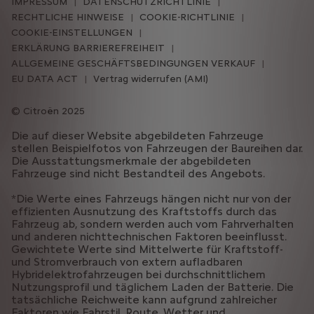
IMPRESSUM
DATENSCHUTZRICHTLINIE
RECHTLICHE HINWEISE
COOKIE-RICHTLINIE
COOKIE-EINSTELLUNGEN
ERKLÄRUNG BARRIEREFREIHEIT
ALLGEMEINE GESCHÄFTSBEDINGUNGEN VERKAUF
EU DATA ACT
Vertrag widerrufen (AMI)
Citroën 2025
Die auf dieser Website abgebildeten Fahrzeuge
stellen Beispielfotos von Fahrzeugen der Baureihen dar.
Die Ausstattungsmerkmale der abgebildeten
Fahrzeuge sind nicht Bestandteil des Angebots.
*Die Werte eines Fahrzeugs hängen nicht nur von der
effizienten Ausnutzung des Kraftstoffs durch das
Fahrzeug ab, sondern werden auch vom Fahrverhalten
und anderen nichttechnischen Faktoren beeinflusst.
Gewichtete Werte sind Mittelwerte für Kraftstoff-
und Stromverbrauch von extern aufladbaren
Hybridelektrofahrzeugen bei durchschnittlichem
Nutzungsprofil und täglichem Laden der Batterie. Die
tatsächliche Reichweite kann aufgrund zahlreicher
Faktoren wie Fahrstil, Route, Wetter und