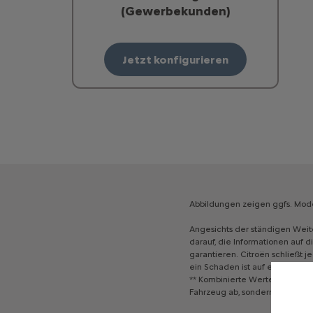
(Gewerbekunden)
Jetzt konfigurieren
Abbildungen
zeigen
ggfs.
Mode
Angesichts
der
ständigen
Weit
darauf,
die
Informationen
auf
d
garantieren.
Citroën
schließt
j
ein
Schaden
ist
auf
eine
vorsät
**
Kombinierte
Werte
gemäß
W
Fahrzeug
ab,
sondern
werden