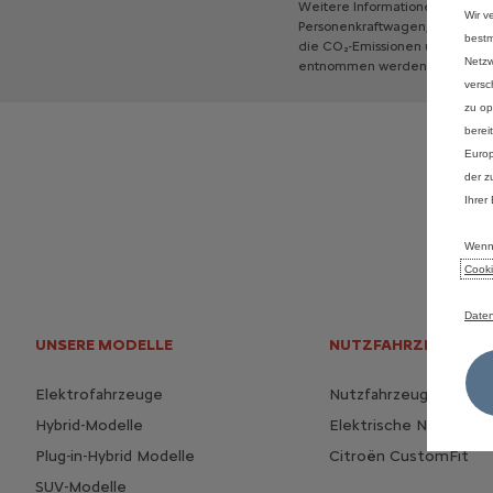
Weitere
Informationen
zum
off
Wir v
Personenkraftwagen,
gemäß
a
bestm
die
CO₂-Emissionen
und
den
S
Netzw
entnommen
werden,
der
an
al
versc
zu op
berei
Europ
der z
Ihrer
Wenn 
Cooki
Daten
UNSERE MODELLE
NUTZFAHRZEUGE
Elektrofahrzeuge
Nutzfahrzeugpalette
Hybrid-Modelle
Elektrische Nutzfahr
Plug-in-Hybrid Modelle
Citroën CustomFit
SUV-Modelle