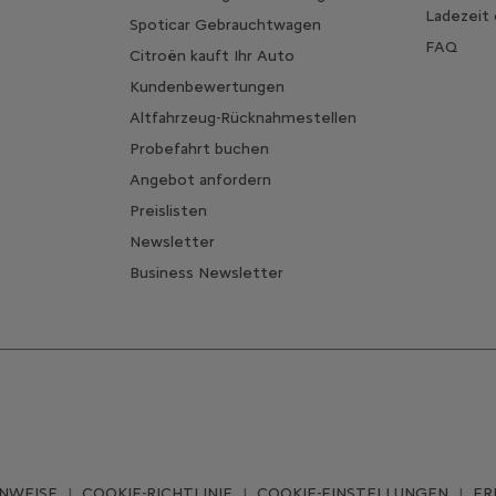
Ladezeit
Spoticar Gebrauchtwagen
FAQ
Citroën kauft Ihr Auto
Kundenbewertungen
Altfahrzeug-Rücknahmestellen
Probefahrt buchen
Angebot anfordern
Preislisten
Newsletter
Business Newsletter
INWEISE
COOKIE-RICHTLINIE
COOKIE-EINSTELLUNGEN
ER