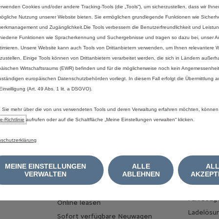
iziellen
Kraftstoff-
bzw.
Energieverbrauch
und
zu
den
offiziellen
spezifischen
CO₂
erwenden Cookies und/oder andere Tracking-Tools (die „Tools“), um sicherzustellen, dass wir Ihne
mtlichem
Messverfahren
in
der
jeweils
gültigen
Fassung,
können
dem
„Leitfade
ögliche Nutzung unserer Website bieten. Sie ermöglichen grundlegende Funktionen wie Sicherhe
tromverbrauch
aller
neuen
Personenkraftwagenmodelle,
die
in
Deutschland
zu
erkmanagement und Zugänglichkeit.Die Tools verbessern die Benutzerfreundlichkeit und Leistu
len
Verkaufsstellen
kostenlos
erhältlich
ist
oder
über
www.dat.de
im
Internet
zu
hiedene Funktionen wie Spracherkennung und Suchergebnisse und tragen so dazu bei, unser An
timieren. Unsere Website kann auch Tools von Drittanbietern verwenden, um Ihnen relevantere
tzustellen. Einige Tools können von Drittanbietern verarbeitet werden, die sich in Ländern außerh
äischen Wirtschaftsraums (EWR) befinden und für die möglicherweise noch kein Angemessenhei
uständigen europäischen Datenschutzbehörden vorliegt. In diesem Fall erfolgt die Übermittlung 
 Einwilligung (Art. 49 Abs. 1 lit. a DSGVO).
Sie mehr über die von uns verwendeten Tools und deren Verwaltung erfahren möchten, können
e‑Richtlinie
aufrufen oder auf die Schaltfläche „Meine Einstellungen verwalten“ klicken.
schutzerklärung
MEIN FAHRZEUG FINDEN
ÜBER EL
MEINE EINSTELLUNGEN
ALLE
AL
VERWALTEN
ABLEHNEN
AKZEPT
Mein Fahrzeug konfigurieren
E-Mobilit
zeuge
Nutzfahrzeug konfigurieren
Vorteile v
Fahrzeug
Online leasen
Ladelösu
Sofort verfügbare Neuwagen