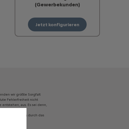
(Gewerbekunden)
Jetzt konfigurieren
enden
wir
größte
Sorgfalt
lute
Fehlerfreiheit
nicht
e
entstehen,
aus.
Es
sei
denn,
ng
des
Kraftstoffs
durch
das