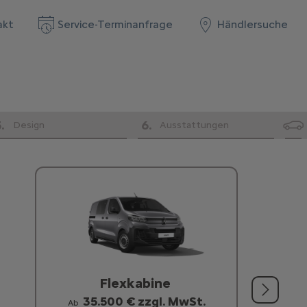
akt
Service-Terminanfrage
Händlersuche
5
.
6
.
Design
Ausstattungen
Flexkabine
35.500 € zzgl. MwSt.
Ab