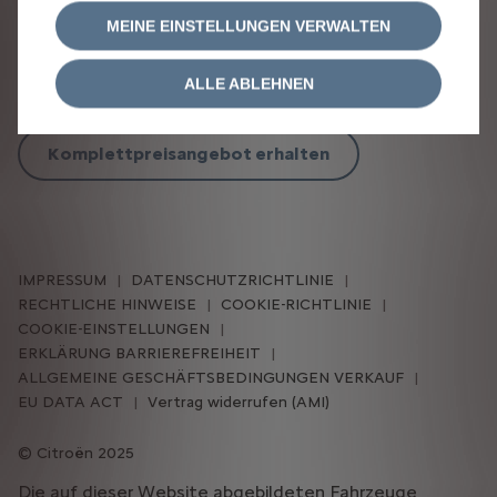
MEINE EINSTELLUNGEN VERWALTEN
Online termin vereinbaren
ALLE ABLEHNEN
Komplettpreisangebot erhalten
IMPRESSUM
DATENSCHUTZRICHTLINIE
RECHTLICHE HINWEISE
COOKIE-RICHTLINIE
COOKIE-EINSTELLUNGEN
ERKLÄRUNG BARRIEREFREIHEIT
ALLGEMEINE GESCHÄFTSBEDINGUNGEN VERKAUF
EU DATA ACT
Vertrag widerrufen (AMI)
Citroën 2025
Die auf dieser Website abgebildeten Fahrzeuge