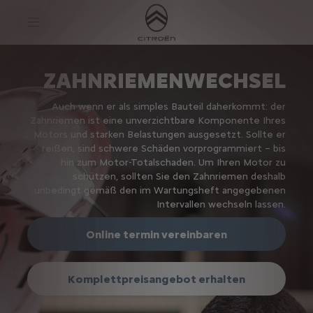
S
k
i
p
t
S
o
k
C
i
ZAHNRIEMENWECHSEL
o
p
n
t
t
o
Auch wenn er als simples Bauteil daherkommt: der
e
N
Zahnriemen ist eine unverzichtbare Komponente Ihres
n
a
Motors und starken Belastungen ausgesetzt. Sollte er
t
v
reißen, sind schwere Schäden vorprogrammiert – bis
T
i
e
g
hin zum Motor-Totalschaden. Um Ihren Motor zu
x
a
schützen, sollten Sie den Zahnriemen deshalb
t
t
unbedingt gemäß den im Wartungsheft angegebenen
i
Intervallen wechseln lassen.
o
n
t
Online termin vereinbaren
e
x
t
Komplettpreisangebot erhalten