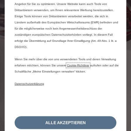
Angebot für Sie zu optimieren. Unsere Website kann auch Tools von
Drittanbietern verwenden, um Ihnen relevantere Werbung bereitzustellen.
Einige Tools können von Drittanbietern verarbeitet werden, die sich in
Ländern außerhalb des Europäischen Wirtschaftsraums (EWR) befinden und
für die möglicherweise noch kein Angemessenheitsbeschluss der
zuständigen europäischen Datenschutzbehörden vorliegt. In diesem Fall
erfolgt die Übermittlung auf Grundlage Ihrer Einwilligung (Art. 49 Abs. 1 lit. a
DSGVO).
Wenn Sie mehr über die von uns verwendeten Tools und deren Verwaltung
DER ZAHNRIEMEN
erfahren möchten, können Sie unsere
Cookie‑Richtlinie
aufrufen oder auf die
Schaltfläche „Meine Einstellungen verwalten“ klicken.
Datenschutzerklärung
Der Zahnriemen ist grundlegend für die Funktion Ihres
Motors. Es handelt sich um ein einfaches Bauteil, das die
Synchronität der Kolben- und der Ventilbewegungen herstellt.
Das Zahnriemenkit besteht aus Zahnriemen, Spannrolle und
Umlenkrollen. Der Zahnriemen ist eine zentrale Komponente
des Motors und wird stark beansprucht. Sollte er reißen,
ALLE AKZEPTIEREN
kommt es zu schweren Schäden, bis hin zum totalen
Motorschaden.