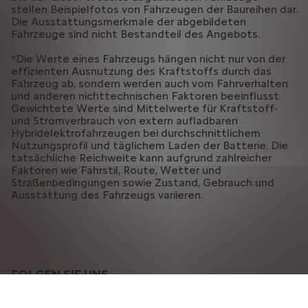
stellen Beispielfotos von Fahrzeugen der Baureihen dar.
Die Ausstattungsmerkmale der abgebildeten
Fahrzeuge sind nicht Bestandteil des Angebots.
*Die Werte eines Fahrzeugs hängen nicht nur von der
effizienten Ausnutzung des Kraftstoffs durch das
Fahrzeug ab, sondern werden auch vom Fahrverhalten
und anderen nichttechnischen Faktoren beeinflusst.
Gewichtete Werte sind Mittelwerte für Kraftstoff-
und Stromverbrauch von extern aufladbaren
Hybridelektrofahrzeugen bei durchschnittlichem
Nutzungsprofil und täglichem Laden der Batterie. Die
tatsächliche Reichweite kann aufgrund zahlreicher
Faktoren wie Fahrstil, Route, Wetter und
Straßenbedingungen sowie Zustand, Gebrauch und
Ausstattung des Fahrzeugs variieren.
FOLGEN SIE UNS