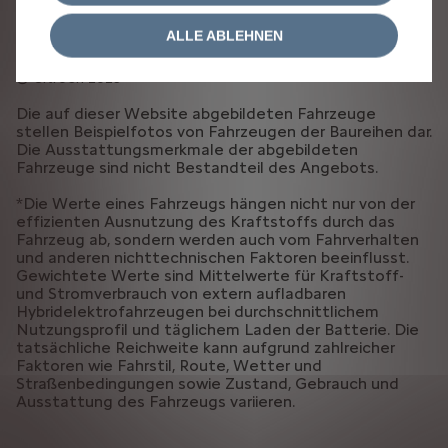
ALLGEMEINE GESCHÄFTSBEDINGUNGEN VERKAUF
EU DATA ACT
Vertrag widerrufen (AMI)
ALLE ABLEHNEN
Citroën 2025
Die auf dieser Website abgebildeten Fahrzeuge
stellen Beispielfotos von Fahrzeugen der Baureihen dar.
Die Ausstattungsmerkmale der abgebildeten
Fahrzeuge sind nicht Bestandteil des Angebots.
*Die Werte eines Fahrzeugs hängen nicht nur von der
effizienten Ausnutzung des Kraftstoffs durch das
Fahrzeug ab, sondern werden auch vom Fahrverhalten
und anderen nichttechnischen Faktoren beeinflusst.
Gewichtete Werte sind Mittelwerte für Kraftstoff-
und Stromverbrauch von extern aufladbaren
Hybridelektrofahrzeugen bei durchschnittlichem
Nutzungsprofil und täglichem Laden der Batterie. Die
tatsächliche Reichweite kann aufgrund zahlreicher
Faktoren wie Fahrstil, Route, Wetter und
Straßenbedingungen sowie Zustand, Gebrauch und
Ausstattung des Fahrzeugs variieren.