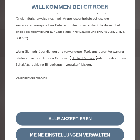
Einige Tools können von Drittanbietern verarbeitet werden, die sich in
WILLKOMMEN BEI CITROEN
Neue Konfiguration
Ländern außerhalb des Europäischen Wirtschaftsraums (EWR) befinden und
für die möglicherweise noch kein Angemessenheitsbeschluss der
zuständigen europäischen Datenschutzbehörden vorliegt. In diesem Fall
erfolgt die Übermittlung auf Grundlage Ihrer Einwilligung (Art. 49 Abs. 1 lit. a
MENTION_TRANSVERSE_TITLE
DSGVO).
MENTION_TRANSVERSE_CONTENT
Wenn Sie mehr über die von uns verwendeten Tools und deren Verwaltung
erfahren möchten, können Sie unsere
Cookie‑Richtlinie
aufrufen oder auf die
Schaltfläche „Meine Einstellungen verwalten“ klicken.
FOLGEN SIE UNS
Datenschutzerklärung
IMPRESSUM
DATENSCHUTZRICHTLINIE
ALLE AKZEPTIEREN
RECHTLICHE HINWEISE
COOKIE-RICHTLINIE
COOKIE-EINSTELLUNGEN
MEINE EINSTELLUNGEN VERWALTEN
ERKLÄRUNG BARRIEREFREIHEIT