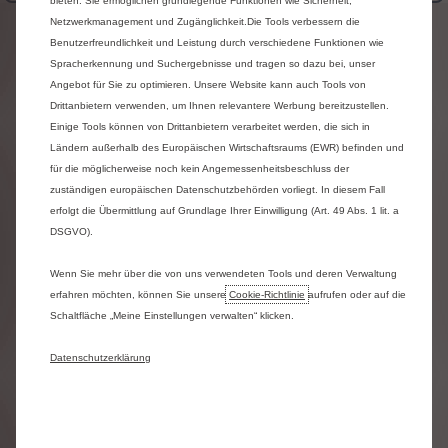
bieten. Sie ermöglichen grundlegende Funktionen wie Sicherheit,
Netzwerkmanagement und Zugänglichkeit.Die Tools verbessern die
Benutzerfreundlichkeit und Leistung durch verschiedene Funktionen wie
Abbildungen
zeigen
ggfs.
Modelle
mit
höherwertiger
Ausstattung.
Spracherkennung und Suchergebnisse und tragen so dazu bei, unser
Angebot für Sie zu optimieren. Unsere Website kann auch Tools von
Angesichts
der
ständigen
Weiterentwicklung
Drittanbietern verwenden, um Ihnen relevantere Werbung bereitzustellen.
unserer
Produktpalette
und
unserer
komplexen
IT-
Einige Tools können von Drittanbietern verarbeitet werden, die sich in
Systeme
verwenden
wir
größte
Sorgfalt
darauf,
die
Ländern außerhalb des Europäischen Wirtschaftsraums (EWR) befinden und
Informationen
auf
dieser
Website
auf
dem
für die möglicherweise noch kein Angemessenheitsbeschluss der
neuesten
Stand
zu
halten.
Trotzdem
können
wir
für
absolute
Fehlerfreiheit
nicht
garantieren.
zuständigen europäischen Datenschutzbehörden vorliegt. In diesem Fall
Citroën
schließt
jede
Haftung
für
Schäden,
die
erfolgt die Übermittlung auf Grundlage Ihrer Einwilligung (Art. 49 Abs. 1 lit. a
direkt
oder
indirekt
aus
der
Benutzung
der
DSGVO).
Website
entstehen,
aus.
Es
sei
denn,
ein
Schaden
ist
auf
eine
vorsätzliche
oder
grob
fahrlässige
Wenn Sie mehr über die von uns verwendeten Tools und deren Verwaltung
Verletzungshandlung
zurückzuführen.
erfahren möchten, können Sie unsere
Cookie‑Richtlinie
aufrufen oder auf die
**
Kombinierte
Werte
gemäß
WLTP.
Die
Werte
eines
Fahrzeugs
hängen
nicht
nur
von
der
Schaltfläche „Meine Einstellungen verwalten“ klicken.
effizienten
Ausnutzung
des
Kraftstoffs
durch
das
Fahrzeug
ab,
sondern
werden
auch
vom
Datenschutzerklärung
Fahrverhalten
und
anderen
nichttechnischen
Faktoren
beeinflusst.
Weitere
Informationen
zum
offiziellen
Kraftstoff-
bzw.
Energieverbrauch
und
zu
den
offiziellen