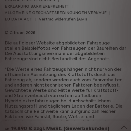
ERKLÄRUNG BARRIEREFREIHEIT
ALLGEMEINE GESCHÄFTSBEDINGUNGEN VERKAUF
EU DATA ACT
Vertrag widerrufen (AMI)
Citroën 2025
Die auf dieser Website abgebildeten Fahrzeuge
stellen Beispielfotos von Fahrzeugen der Baureihen dar.
Die Ausstattungsmerkmale der abgebildeten
Fahrzeuge sind nicht Bestandteil des Angebots.
*Die Werte eines Fahrzeugs hängen nicht nur von der
effizienten Ausnutzung des Kraftstoffs durch das
Fahrzeug ab, sondern werden auch vom Fahrverhalten
und anderen nichttechnischen Faktoren beeinflusst.
Gewichtete Werte sind Mittelwerte für Kraftstoff-
und Stromverbrauch von extern aufladbaren
Hybridelektrofahrzeugen bei durchschnittlichem
Nutzungsprofil und täglichem Laden der Batterie. Die
tatsächliche Reichweite kann aufgrund zahlreicher
Faktoren wie Fahrstil, Route, Wetter und
Straßenbedingungen sowie Zustand, Gebrauch und
Ausstattung des Fahrzeugs variieren.
19.890 € zzgl. MwSt. (Gewerbekunden)
Ab