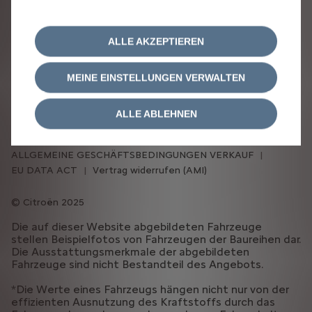
ALLE AKZEPTIEREN
MEINE EINSTELLUNGEN VERWALTEN
IMPRESSUM
DATENSCHUTZRICHTLINIE
RECHTLICHE HINWEISE
COOKIE-RICHTLINIE
ALLE ABLEHNEN
COOKIE-EINSTELLUNGEN
ERKLÄRUNG BARRIEREFREIHEIT
ALLGEMEINE GESCHÄFTSBEDINGUNGEN VERKAUF
EU DATA ACT
Vertrag widerrufen (AMI)
Citroën 2025
Die auf dieser Website abgebildeten Fahrzeuge
stellen Beispielfotos von Fahrzeugen der Baureihen dar.
Die Ausstattungsmerkmale der abgebildeten
Fahrzeuge sind nicht Bestandteil des Angebots.
*Die Werte eines Fahrzeugs hängen nicht nur von der
effizienten Ausnutzung des Kraftstoffs durch das