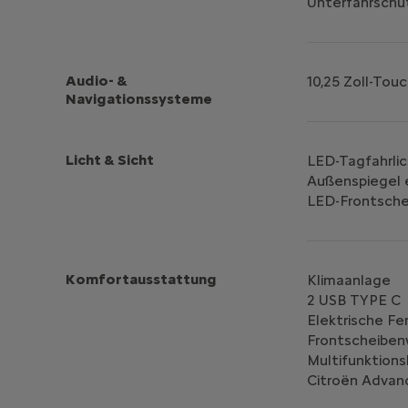
Unterfahrschut
Audio- &
10,25 Zoll-Tou
Navigationssysteme
Licht & Sicht
LED-Tagfahrlic
Außenspiegel e
LED-Frontsche
Komfortausstattung
Klimaanlage
2 USB TYPE C
Elektrische Fe
Frontscheiben
Multifunktions
Citroën Advan