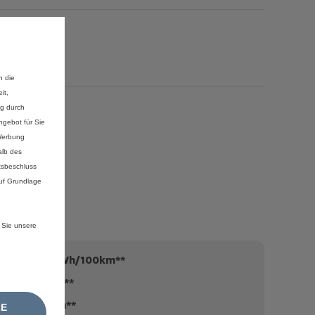
17-Zoll-Stahlfelgen mit Radzierkappen
n die
Azurite
it,
ng durch
im Preis inbegriffen
gebot für Sie
 Werbung
Ändern
alb des
tsbeschluss
auf Grundlage
Innen
 Sie unsere
16.5 kWh/100km**
215 km**
0 g/km**
LE