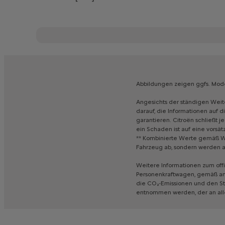
Abbildungen
zeigen
ggfs.
Mode
Angesichts
der
ständigen
Weit
darauf,
die
Informationen
auf
d
garantieren.
Citroën
schließt
j
ein
Schaden
ist
auf
eine
vorsät
**
Kombinierte
Werte
gemäß
W
Fahrzeug
ab,
sondern
werden
Weitere
Informationen
zum
off
Personenkraftwagen,
gemäß
a
die
CO₂-Emissionen
und
den
S
entnommen
werden,
der
an
al