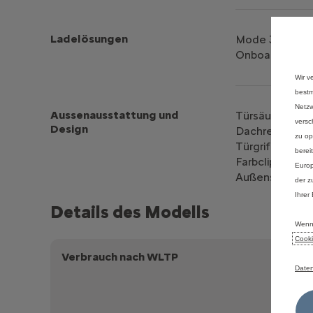
Ladelösungen
Mode 3-Ladeka
Onboard Charge
Wir v
bestm
Netzw
Aussenausstattung und
Türsäulenverkl
versc
Design
Dachreling in 
zu op
Türgriffe in gl
berei
Farbclips in Ro
Europ
Außenspiegelka
der z
Ihrer
Details des Modells
Wenn 
Cooki
Verbrauch nach WLTP
Stromv
Daten
Elektr
CO₂-Em