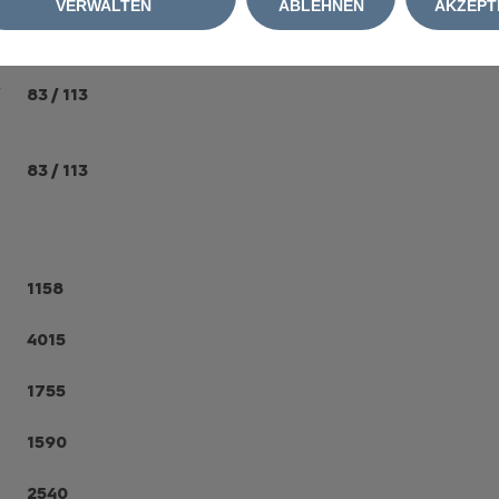
VERWALTEN
ABLEHNEN
AKZEPT
W
83 / 113
83 / 113
1158
4015
1755
1590
2540