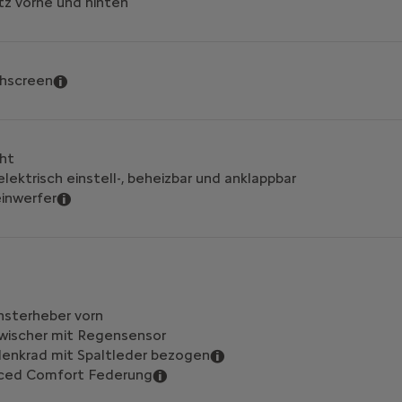
z vorne und hinten
chscreen
ht
lektrisch einstell-, beheizbar und anklappbar
inwerfer
nsterheber vorn
wischer mit Regensensor
lenkrad mit Spaltleder bezogen
ced Comfort Federung