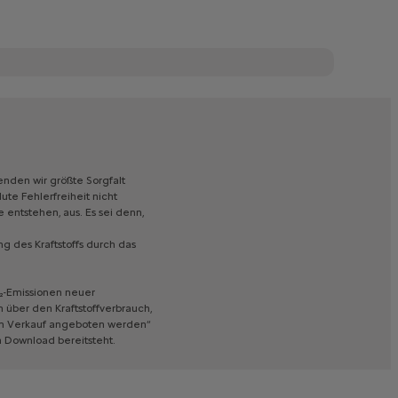
Optionen
Gesamtbetrag aller
0 €
Optionen
enden
wir
größte
Sorgfalt
lute
Fehlerfreiheit
nicht
e
entstehen,
aus.
Es
sei
denn,
ng
des
Kraftstoffs
durch
das
-Emissionen
neuer
n
über
den
Kraftstoffverbrauch,
m
Verkauf
angeboten
werden“
m
Download
bereitsteht.