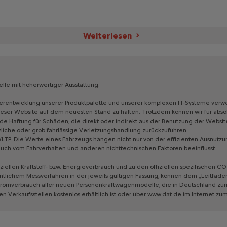
Weiterlesen
lle
mit
höherwertiger
Ausstattung.
erentwicklung
unserer
Produktpalette
und
unserer
komplexen
IT-Systeme
verw
ieser
Website
auf
dem
neuesten
Stand
zu
halten.
Trotzdem
können
wir
für
abso
ede
Haftung
für
Schäden,
die
direkt
oder
indirekt
aus
der
Benutzung
der
Websit
zliche
oder
grob
fahrlässige
Verletzungshandlung
zurückzuführen.
LTP.
Die
Werte
eines
Fahrzeugs
hängen
nicht
nur
von
der
effizienten
Ausnutzu
auch
vom
Fahrverhalten
und
anderen
nichttechnischen
Faktoren
beeinflusst.
iziellen
Kraftstoff-
bzw.
Energieverbrauch
und
zu
den
offiziellen
spezifischen
CO₂
mtlichem
Messverfahren
in
der
jeweils
gültigen
Fassung,
können
dem
„Leitfade
tromverbrauch
aller
neuen
Personenkraftwagenmodelle,
die
in
Deutschland
zu
len
Verkaufsstellen
kostenlos
erhältlich
ist
oder
über
www.dat.de
im
Internet
zu