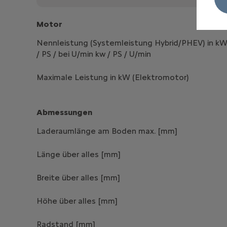
Motor
Nennleistung (Systemleistung Hybrid/PHEV) in k
/ PS / bei U/min kw / PS / U/min
Maximale Leistung in kW (Elektromotor)
Abmessungen
Laderaumlänge am Boden max. [mm]
Länge über alles [mm]
Breite über alles [mm]
Höhe über alles [mm]
Radstand [mm]