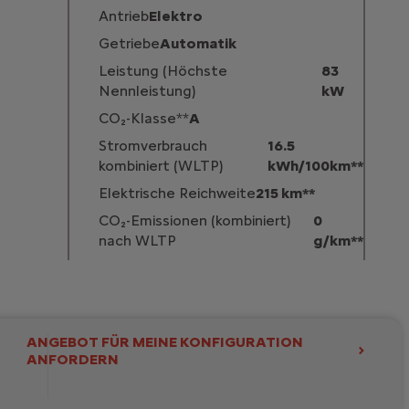
Antrieb
Elektro
Getriebe
Automatik
Leistung (Höchste
83
Nennleistung)
kW
CO₂-Klasse**
A
Stromverbrauch
16.5
kombiniert (WLTP)
kWh/100km**
Elektrische Reichweite
215 km**
CO₂-Emissionen (kombiniert)
0
nach WLTP
g/km**
Ändern
ANGEBOT FÜR MEINE KONFIGURATION
VAN (2-Sitzer)
ANFORDERN
Ändern