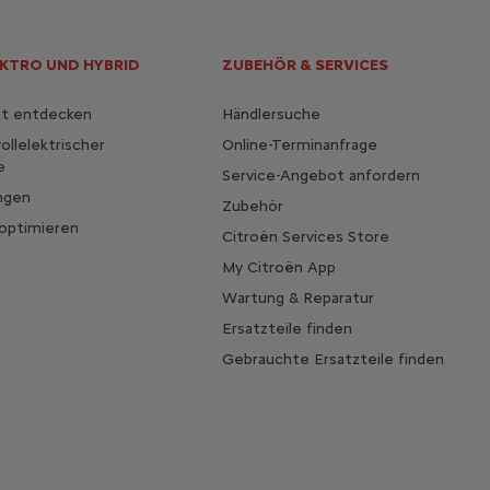
EKTRO UND HYBRID
ZUBEHÖR & SERVICES
ät entdecken
Händlersuche
ollelektrischer
Online-Terminanfrage
e
Service-Angebot anfordern
ngen
Zubehör
 optimieren
Citroën Services Store
My Citroën App
Wartung & Reparatur
Ersatzteile finden
Gebrauchte Ersatzteile finden