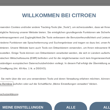
bel (Typ 2)
WILLKOMMEN BEI CITROEN
r 7,4kW 1 phasig
erwenden Cookies und/oder andere Tracking-Tools (die „Tools“), um sicherzustellen, dass wir Ihne
ögliche Nutzung unserer Website bieten. Sie ermöglichen grundlegende Funktionen wie Sicherhe
erkmanagement und Zugänglichkeit.Die Tools verbessern die Benutzerfreundlichkeit und Leistu
eidung in Schwarz, glänzend
hiedene Funktionen wie Spracherkennung und Suchergebnisse und tragen so dazu bei, unser An
Schwarz, glänzend
timieren. Unsere Website kann auch Tools von Drittanbietern verwenden, um Ihnen relevantere
änzend Schwarz lackiert
tzustellen. Einige Tools können von Drittanbietern verarbeitet werden, die sich in Ländern außerh
t
äischen Wirtschaftsraums (EWR) befinden und für die möglicherweise noch kein Angemessenhei
ppen in glänzend Schwarz lackiert
uständigen europäischen Datenschutzbehörden vorliegt. In diesem Fall erfolgt die Übermittlung 
 Einwilligung (Art. 49 Abs. 1 lit. a DSGVO).
Sie mehr über die von uns verwendeten Tools und deren Verwaltung erfahren möchten, können
e‑Richtlinie
aufrufen oder auf die Schaltfläche „Meine Einstellungen verwalten“ klicken.
erbrauch kombiniert (WLTP)
schutzerklärung
ische Reichweite
issionen (kombiniert) nach WLTP
MEINE EINSTELLUNGEN
ALLE
AL