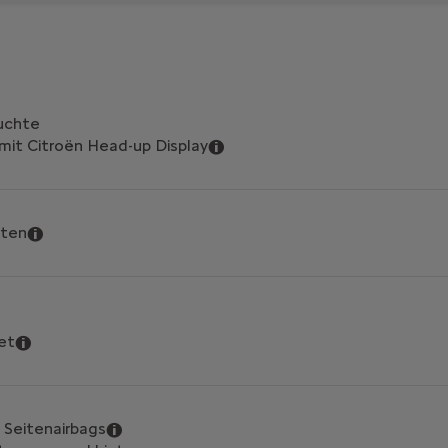
uchte
mit Citroën Head-up Display
nten
et
& Seitenairbags